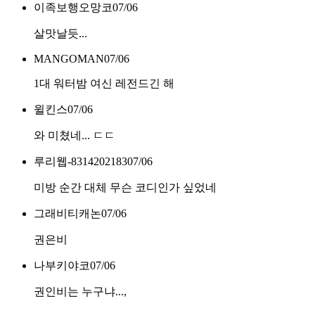
이족보행오망코
07/06
살맛날듯...
MANGOMAN
07/06
1대 워터밤 여신 레전드긴 해
윌킨스
07/06
와 미쳤네... ㄷㄷ
루리웹-8314202183
07/06
미방 순간 대체 무슨 코디인가 싶었네
그래비티캐논
07/06
권은비
나부키야코
07/06
권인비는 누구냐...,