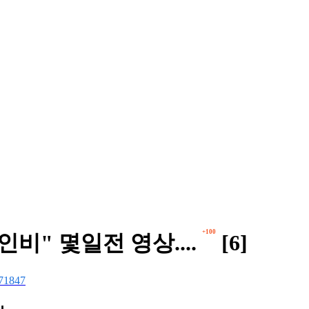
+100
비" 몇일전 영상....
[6]
71847