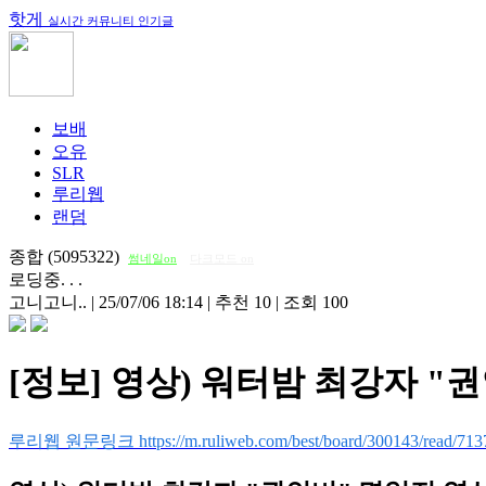
핫게
실시간 커뮤니티 인기글
보배
오유
SLR
루리웹
랜덤
종합 (5095322)
썸네일on
다크모드 on
로딩중. . .
고니고니..
|
25/07/06 18:14
|
추천 10
|
조회 100
[정보] 영상) 워터밤 최강자 "권인
루리웹 원문링크 https://m.ruliweb.com/best/board/300143/read/713