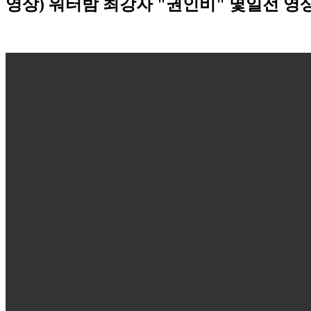
영상) 워터밤 최강자 "권인비" 몇일전 영상..