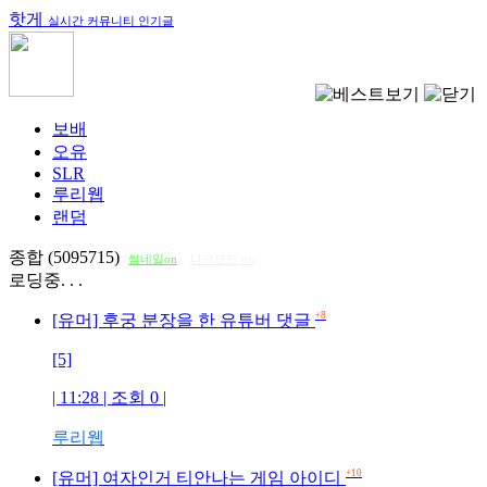
핫게
실시간 커뮤니티 인기글
보배
오유
SLR
루리웹
랜덤
종합 (5095715)
썸네일on
다크모드 on
로딩중. . .
+8
[유머] 후궁 분장을 한 유튜버 댓글
[5]
| 11:28 | 조회
0
|
루리웹
+10
[유머] 여자인거 티안나는 게임 아이디