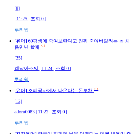
[8]
| 11:25 | 조회
0
|
루리웹
[유머] 60평생에 죽여보란다고 진짜 죽여버릴려는 놈 처
+13
음만난 할매
[35]
캠낚아조씨
| 11:24 | 조회
0
|
루리웹
+11
[유머] 조폐공사에서 나온다는 돈부채
[12]
adoru0083
| 11:22 | 조회
0
|
루리웹
[자작유머] 한국이 피파에 뇌물 먹였다는 일본 넷우익 주