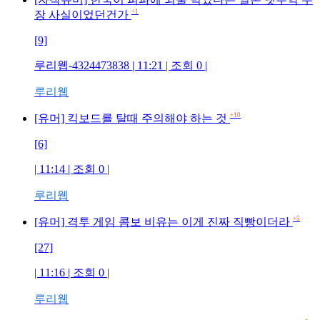
+1
장 사실이었던건가
[9]
루리웹-4324473838
| 11:21 | 조회
0
|
루리웹
+10
[유머] 킥보드를 탈때 주의해야 하는 것
[6]
| 11:14 | 조회
0
|
루리웹
+5
[유머] 격투 게임 콤보 비유는 이게 진짜 직빵이더라
[27]
| 11:16 | 조회
0
|
루리웹