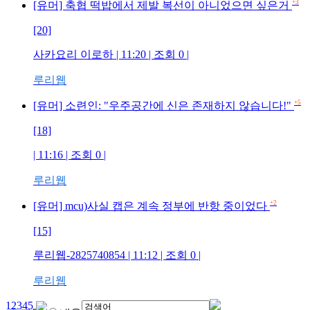
+3
[유머] 축협 떡밥에서 제발 복선이 아니었으면 싶은거
[20]
사카요리 이로하
| 11:20 | 조회
0
|
루리웹
+5
[유머] 소련인: "우주공간에 신은 존재하지 않습니다!"
[18]
| 11:16 | 조회
0
|
루리웹
+2
[유머] mcu)사실 캡은 계속 정부에 반항 중이었다
[15]
루리웹-2825740854
| 11:12 | 조회
0
|
루리웹
1
2
3
4
5