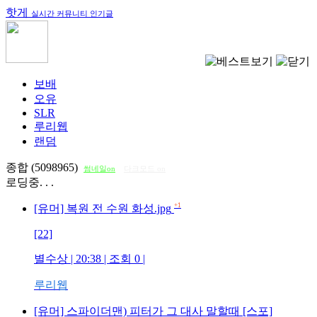
핫게
실시간 커뮤니티 인기글
보배
오유
SLR
루리웹
랜덤
종합 (5098965)
썸네일on
다크모드 on
로딩중. . .
+1
[유머] 복원 전 수원 화성.jpg
[22]
별수상
| 20:38 | 조회
0
|
루리웹
[유머] 스파이더맨) 피터가 그 대사 말할때 [스포]