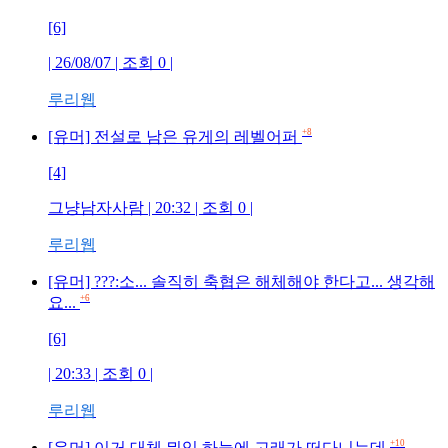
[6]
| 26/08/07 | 조회
0
|
루리웹
+8
[유머] 전설로 남은 유게의 레벨어퍼
[4]
그냥남자사람
| 20:32 | 조회
0
|
루리웹
[유머] ???:소... 솔직히 축협은 해체해야 한다고... 생각해
+6
요...
[6]
| 20:33 | 조회
0
|
루리웹
+10
[유머] 이거 대체 뭐임 하늘에 고래가 떠다니는데