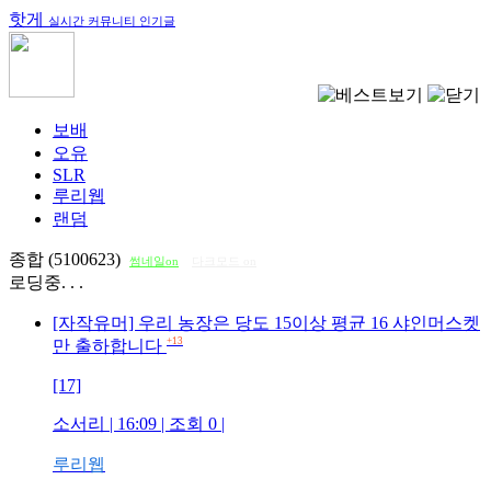
핫게
실시간 커뮤니티 인기글
보배
오유
SLR
루리웹
랜덤
종합 (5100623)
썸네일on
다크모드 on
로딩중. . .
[자작유머] 우리 농장은 당도 15이상 평균 16 샤인머스켓
+13
만 출하합니다
[17]
소서리
| 16:09 | 조회
0
|
루리웹