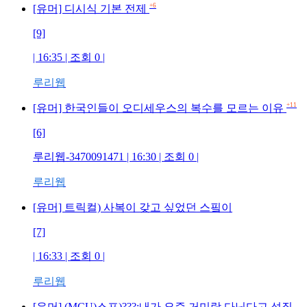
+6
[유머] 디시식 기본 전제
[9]
| 16:35 | 조회
0
|
루리웹
+11
[유머] 한국인들이 오디세우스의 복수를 모르는 이유
[6]
루리웹-3470091471
| 16:30 | 조회
0
|
루리웹
[유머] 트릭컬) 사복이 갖고 싶었던 스핔이
[7]
| 16:33 | 조회
0
|
루리웹
[유머] (MCU)스포)???:내가 요즘 거미랑 다닌다고 성질