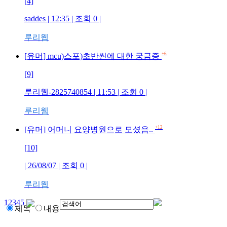
[4]
saddes
| 12:35 | 조회
0
|
루리웹
+6
[유머] mcu)스포)초반씬에 대한 궁금증
[9]
루리웹-2825740854
| 11:53 | 조회
0
|
루리웹
+12
[유머] 어머니 요양병원으로 모셨음..
[10]
| 26/08/07 | 조회
0
|
루리웹
1
2
3
4
5
제목
내용