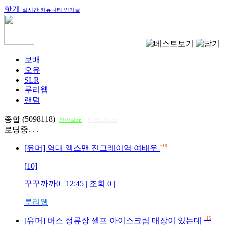
핫게
실시간 커뮤니티 인기글
보배
오유
SLR
루리웹
랜덤
종합 (5098118)
썸네일on
다크모드 on
로딩중. . .
+18
[유머] 역대 엑스맨 진그레이역 여배우
[10]
꾸꾸까까0
| 12:45 | 조회
0
|
루리웹
+15
[유머] 버스 정류장 셀프 아이스크림 매장이 있는데