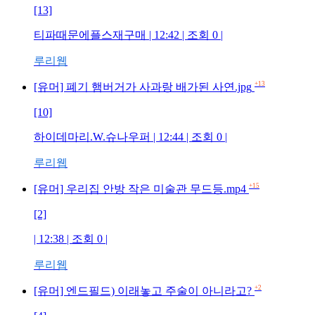
[13]
티파때문에플스재구매
| 12:42 | 조회
0
|
루리웹
+13
[유머] 폐기 햄버거가 사과랑 배가된 사연.jpg
[10]
하이데마리.W.슈나우퍼
| 12:44 | 조회
0
|
루리웹
+15
[유머] 우리집 안방 작은 미술관 무드등.mp4
[2]
| 12:38 | 조회
0
|
루리웹
+2
[유머] 엔드필드) 이래놓고 주술이 아니라고?