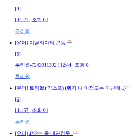
[9]
| 11:27 | 조회
0
|
루리웹
+26
[유머] 이탈리아의 콘돔
[5]
루리웹-7243011392
| 12:44 | 조회
0
|
루리웹
+1
[유머] 트릭컬) 약스포) (뭐지 나 이정도는 아닌데...)
[6]
| 11:57 | 조회
0
|
루리웹
+19
[유머] JYP는 좀 대단한듯.