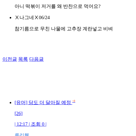
아니 떡볶이 저거를 왜 반찬으로 먹어요?
Ⅹ나그네Ⅹ
06/24
참기름으로 무친 나물에 고추장 계란넣고 비벼
이전글
목록
다음글
+8
[유머] 당도 더 달아질 예정
[26]
| 12:17 | 조회 0 |
루리웹