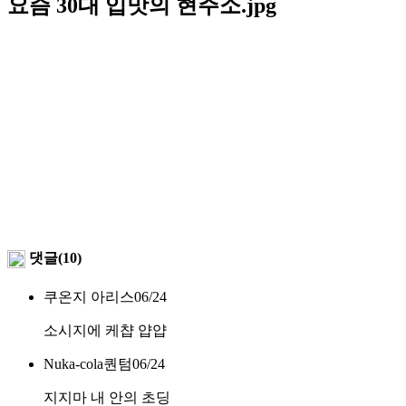
요즘 30대 입맛의 현주소.jpg
댓글(10)
쿠온지 아리스
06/24
소시지에 케챱 얍얍
Nuka-cola퀀텀
06/24
지지마 내 안의 초딩