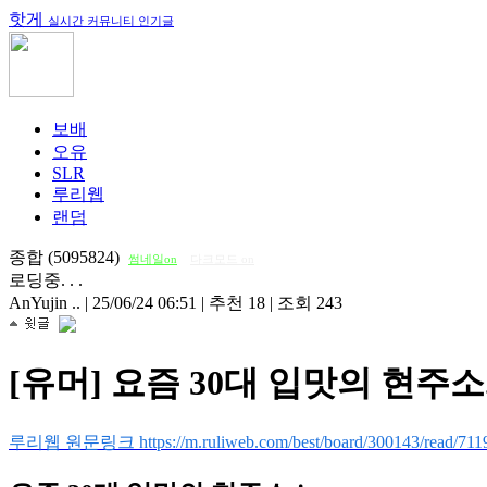
핫게
실시간 커뮤니티 인기글
보배
오유
SLR
루리웹
랜덤
종합 (5095824)
썸네일on
다크모드 on
로딩중. . .
AnYujin ..
|
25/06/24 06:51
|
추천 18
|
조회 243
[유머] 요즘 30대 입맛의 현주소.
루리웹 원문링크 https://m.ruliweb.com/best/board/300143/read/711