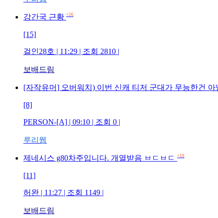
+26
강간국 근황
[15]
걸인28호 | 11:29 | 조회 2810 |
보배드림
[자작유머] 오버워치) 이번 신캐 티저 군대가 무능한건 아
[8]
PERSON-[A] | 09:10 | 조회 0 |
루리웹
+10
제네시스 g80차주입니다. 개열받음 ㅂㄷㅂㄷ
[11]
허완 | 11:27 | 조회 1149 |
보배드림