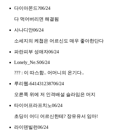
다이아몬드?
06/24
다 먹어버리면 해결됨
사나디안
06/24
소세지의 케쳡은 어르신도 매우 좋아한단다
파란피부 성애자
06/24
Lonely_Ne.S
06/24
??? : 이 따스함.. 어머니의 온기다..
루리웹-6414312387
06/24
오른쪽 위에 저 인격배설 슬라임은 머지
타이어프라프치노
06/24
초딩이 어디 어르신한테? 장유유서 임마!
라이덴빌런
06/24