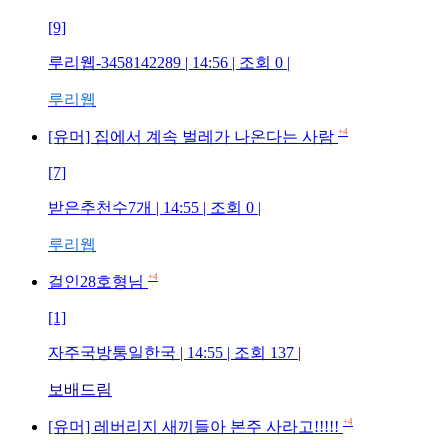
[9]
루리웹-3458142289
| 14:56 | 조회
0
|
루리웹
+4
[유머] 집에서 계속 벌레가 나온다는 사람
[7]
받은추천수7개
| 14:55 | 조회
0
|
루리웹
+4
걸인28호형님
[1]
자주국방통일한국
| 14:55 | 조회
137
|
보배드림
+4
[유머] 레버리지 새끼들아 본주 사라고!!!!!