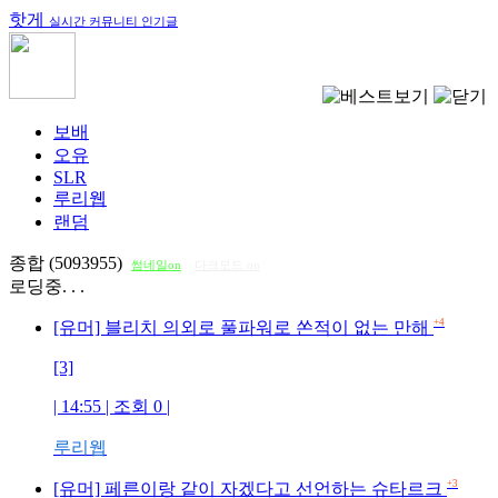
핫게
실시간 커뮤니티 인기글
보배
오유
SLR
루리웹
랜덤
종합 (5093955)
썸네일on
다크모드 on
로딩중. . .
+4
[유머] 블리치 의외로 풀파워로 쏜적이 없는 만해
[3]
| 14:55 | 조회
0
|
루리웹
+3
[유머] 페른이랑 같이 자겠다고 선언하는 슈타르크