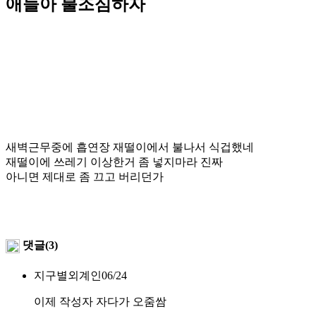
애들아 불조심하자
새벽근무중에 흡연장 재떨이에서 불나서 식겁했네
재떨이에 쓰레기 이상한거 좀 넣지마라 진짜
아니면 제대로 좀 끄고 버리던가
댓글(3)
지구별외계인
06/24
이제 작성자 자다가 오줌쌈