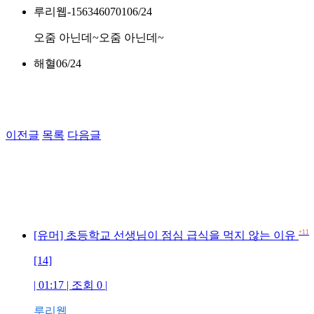
루리웹-1563460701
06/24
오줌 아닌데~오줌 아닌데~
해혈
06/24
이전글
목록
다음글
+11
[유머] 초등학교 선생님이 점심 급식을 먹지 않는 이유
[14]
| 01:17 | 조회 0 |
루리웹