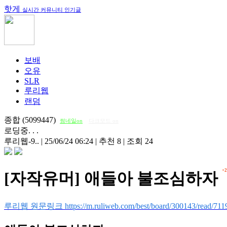
핫게
실시간 커뮤니티 인기글
보배
오유
SLR
루리웹
랜덤
종합 (5099447)
썸네일on
다크모드 on
로딩중. . .
루리웹-9..
|
25/06/24 06:24
|
추천 8
|
조회 24
+2
[자작유머] 애들아 불조심하자
루리웹 원문링크 https://m.ruliweb.com/best/board/300143/read/711