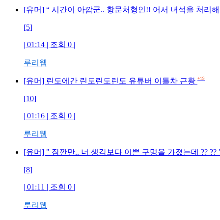
[유머] “ 시간이 아깝군.. 항문처형인!! 어서 녀석을 처리해라 !
[5]
| 01:14 | 조회 0 |
루리웹
+19
[유머] 린도에간 린도린도린도 유튜버 이틀차 근황
[10]
| 01:16 | 조회 0 |
루리웹
[유머] " 잠깐만.. 너 생각보다 이쁜 구멍을 가졌는데 ?? ?? 
[8]
| 01:11 | 조회 0 |
루리웹