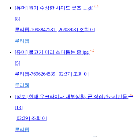
+10
[유머] 뭔가 수상한 샤미드 굿즈.....gif
[8]
루리웹-1098847581
| 26/08/08 | 조회
0
|
루리웹
+12
[유머] 물고기 머리 쓰다듬는 중.jpg
[5]
루리웹-7696264539
| 02:37 | 조회
0
|
루리웹
+15
[정보] 현재 우크라이나 내부상황, 군 징집관vs시민들
[13]
| 02:39 | 조회
0
|
루리웹