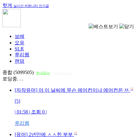
핫게
실시간 커뮤니티 인기글
보배
오유
SLR
루리웹
랜덤
종합 (5099505)
썸네일on
다크모드 on
로딩중. . .
+2
[자작유머] 야 이 날씨에 무슨 에어컨이냐 에어컨은 ㅉ
[5]
| 01:58 | 조회
0
|
루리웹
+2
[유머] 2년만에 ㅅㅅ한 부부