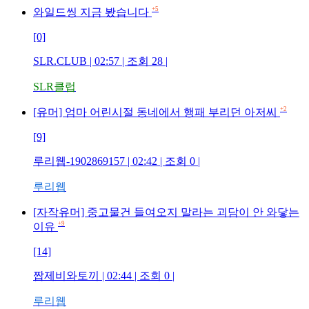
+5
와일드씽 지금 봤습니다
[0]
SLR.CLUB
| 02:57 | 조회
28
|
SLR클럽
+2
[유머] 엄마 어린시절 동네에서 행패 부리던 아저씨
[9]
루리웹-1902869157
| 02:42 | 조회
0
|
루리웹
[자작유머] 중고물건 들여오지 말라는 괴담이 안 와닿는
+9
이유
[14]
짭제비와토끼
| 02:44 | 조회
0
|
루리웹