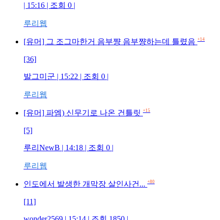
| 15:16 | 조회 0 |
루리웹
+14
[유머] 그 조그마한거 음부쨩 음부쨩하는데 틀렸음
[36]
발그미군 | 15:22 | 조회 0 |
루리웹
+15
[유머] 파엠) 신무기로 나온 건틀릿
[5]
루리NewB | 14:18 | 조회 0 |
루리웹
+80
인도에서 발생한 개막장 살인사건...
[11]
wonder2569 | 15:14 | 조회 1850 |