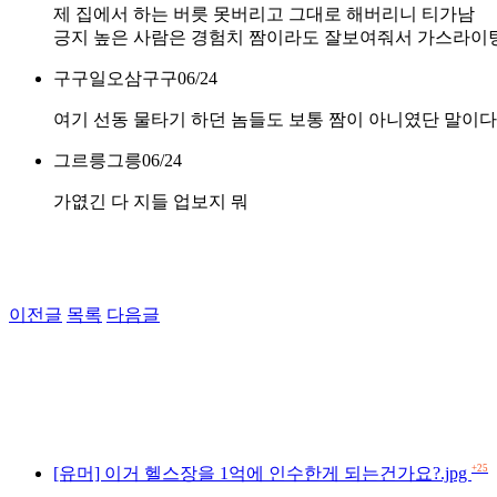
제 집에서 하는 버릇 못버리고 그대로 해버리니 티가남
긍지 높은 사람은 경험치 짬이라도 잘보여줘서 가스라이
구구일오삼구구
06/24
여기 선동 물타기 하던 놈들도 보통 짬이 아니였단 말이다
그르릉그릉
06/24
가엾긴 다 지들 업보지 뭐
이전글
목록
다음글
+25
[유머] 이거 헬스장을 1억에 인수한게 되는건가요?.jpg