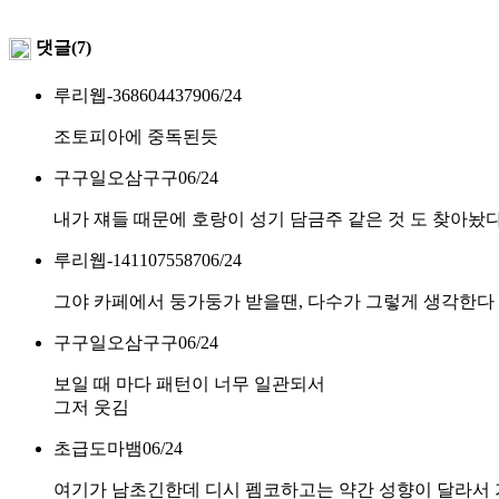
댓글(7)
루리웹-3686044379
06/24
조토피아에 중독된듯
구구일오삼구구
06/24
내가 쟤들 때문에 호랑이 성기 담금주 같은 것 도 찾아놨
루리웹-1411075587
06/24
그야 카페에서 둥가둥가 받을땐, 다수가 그렇게 생각한다
구구일오삼구구
06/24
보일 때 마다 패턴이 너무 일관되서
그저 웃김
초급도마뱀
06/24
여기가 남초긴한데 디시 펨코하고는 약간 성향이 달라서