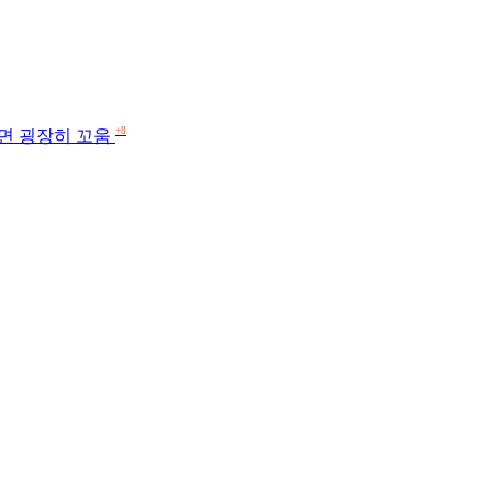
+8
쓰면 굉장히 꼬움