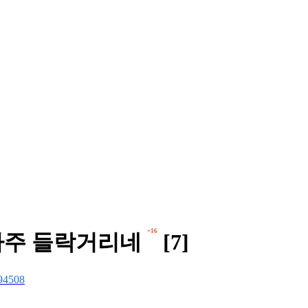
+16
 자주 들락거리네
[7]
94508