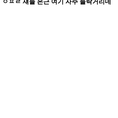
ㅇㅍㄹ 쟤들 은근 여기 자주 들락거리네