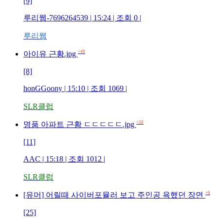
[9]
루리웹-7696264539 | 15:24 | 조회 0 |
루리웹
+49
아이유 근황.jpg
[8]
honGGoony | 15:10 | 조회 1069 |
SLR클럽
+56
명품 아파트 근황 ㄷㄷㄷㄷㄷ.jpg
[11]
AAC | 15:18 | 조회 1012 |
SLR클럽
+6
[유머] 어릴때 사이버포뮬러 보고 주인공 욕했던 장면
[25]