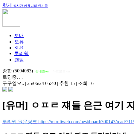
핫게
실시간 커뮤니티 인기글
보배
오유
SLR
루리웹
랜덤
종합 (5094083)
썸네일on
다크모드 on
로딩중. . .
구구일오..
|
25/06/24 05:40
|
추천 15
|
조회 16
[유머] ㅇㅍㄹ 쟤들 은근 여기
루리웹 원문링크 https://m.ruliweb.com/best/board/300143/read/711