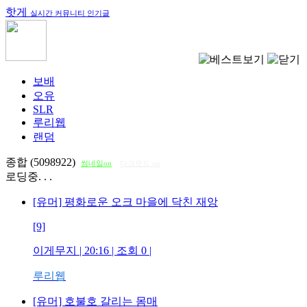
핫게
실시간 커뮤니티 인기글
보배
오유
SLR
루리웹
랜덤
종합 (5098922)
썸네일on
다크모드 on
로딩중. . .
[유머] 평화로운 오크 마을에 닥친 재앙
[9]
이게무지
| 20:16 | 조회
0
|
루리웹
[유머] 호불호 갈리는 몸매