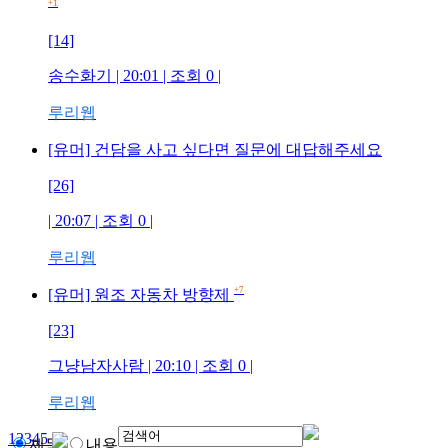
+1
[14]
송수화기
| 20:01 | 조회
0
|
루리웹
[유머] 건담을 사고 싶다면 질문에 대답해주세요
[26]
| 20:07 | 조회
0
|
루리웹
+7
[유머] 원조 자동차 방향제
[23]
그냥남자사람
| 20:10 | 조회
0
|
루리웹
1
2
3
4
5
제목
내용