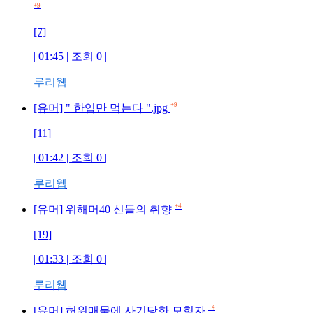
+9
[7]
| 01:45 | 조회
0
|
루리웹
+9
[유머] " 한입만 먹는다 ".jpg
[11]
| 01:42 | 조회
0
|
루리웹
+4
[유머] 워해머40 신들의 취향
[19]
| 01:33 | 조회
0
|
루리웹
+4
[유머] 허위매물에 사기당한 모험자