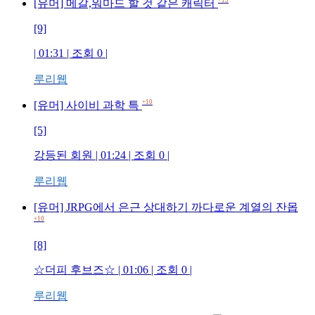
+13
[유머] 메갈,워마드 할 것 같은 캐릭터
[9]
| 01:31 | 조회
0
|
루리웹
+10
[유머] 사이비 과학 특
[5]
강등된 회원
| 01:24 | 조회
0
|
루리웹
[유머] JRPG에서 은근 상대하기 까다로운 계열의 잔몹
+10
[8]
☆더피 후브즈☆
| 01:06 | 조회
0
|
루리웹