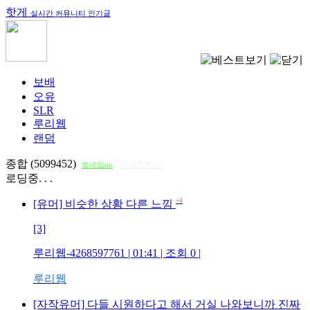
핫게
실시간 커뮤니티 인기글
보배
오유
SLR
루리웹
랜덤
종합 (5099452)
썸네일on
다크모드 on
로딩중. . .
+4
[유머] 비슷한 상황 다른 느낌
[3]
루리웹-4268597761
| 01:41 | 조회
0
|
루리웹
[자작유머] 다들 시원하다고 해서 거실 나와보니까 진짜