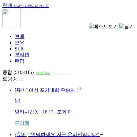
핫게
실시간 커뮤니티 인기글
보배
오유
SLR
루리웹
랜덤
종합 (5103315)
썸네일on
다크모드 on
로딩중. . .
+15
[유머] 여성 포커대회 우승자
[4]
탈라샤갑옷
| 18:17 | 조회
0
|
루리웹
+6
[유머] "안녕하세요 지구 온라인입니다"