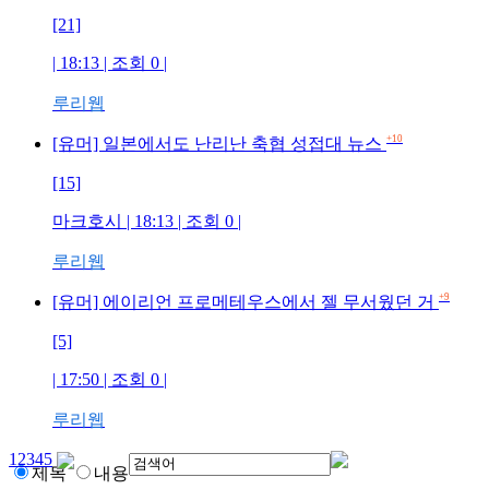
[21]
| 18:13 | 조회
0
|
루리웹
+10
[유머] 일본에서도 난리난 축협 성접대 뉴스
[15]
마크호시
| 18:13 | 조회
0
|
루리웹
+9
[유머] 에이리언 프로메테우스에서 젤 무서웠던 거
[5]
| 17:50 | 조회
0
|
루리웹
1
2
3
4
5
제목
내용