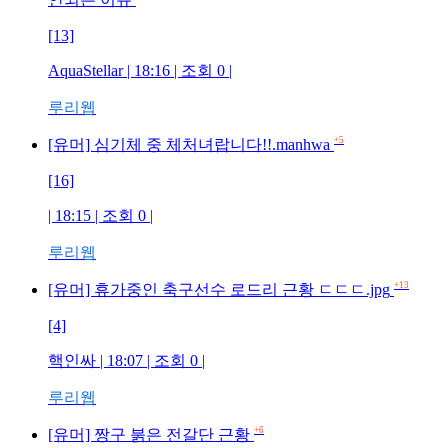
[13]
AquaStellar
| 18:16 | 조회
0
|
루리웹
+5
[유머] 심기체 중 체처녀랍니다!!.manhwa
[16]
| 18:15 | 조회
0
|
루리웹
+13
[유머] 휴가중인 축구선수 로드리 근황 ㄷㄷㄷ.jpg
[4]
핵인싸
| 18:07 | 조회
0
|
루리웹
+6
[유머] 짱구 붉은 전갈단 근황