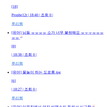
[18]
Prophe12t
| 18:40 | 조회
0
|
루리웹
[유머] 님들 ㅠㅠㅠㅠ 소가 너무 불쌍해요 ㅠㅜㅜㅠㅠㅠ
+1
ㅠㅠ
[8]
| 18:38 | 조회
0
|
루리웹
[유머] 물놀이 하는 도로롱.jpg
[6]
| 18:27 | 조회
0
|
루리웹
+2
[유머] 이웃집에서 여자 비명소리 들려서 신고함