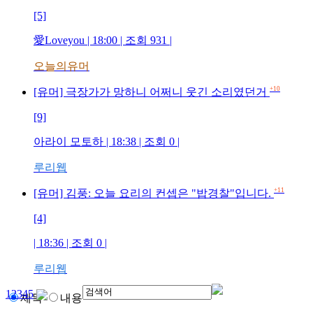
[5]
愛Loveyou
| 18:00 | 조회
931
|
오늘의유머
+10
[유머] 극장가가 망하니 어쩌니 웃긴 소리였던거
[9]
아라이 모토하
| 18:38 | 조회
0
|
루리웹
+11
[유머] 김풍: 오늘 요리의 컨셉은 "밥경찰"입니다.
[4]
| 18:36 | 조회
0
|
루리웹
1
2
3
4
5
제목
내용