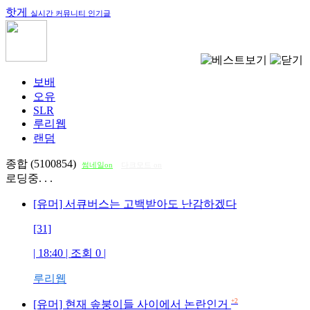
핫게
실시간 커뮤니티 인기글
보배
오유
SLR
루리웹
랜덤
종합 (5100854)
썸네일on
다크모드 on
로딩중. . .
[유머] 서큐버스는 고백받아도 난감하겠다
[31]
| 18:40 | 조회
0
|
루리웹
+2
[유머] 현재 솦붕이들 사이에서 논란인거