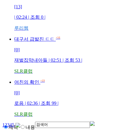
[13]
| 02:24 | 조회
0
|
루리웹
+16
대구서 급발진 ㄷㄷ
[0]
재벌집막내아들
| 02:51 | 조회
53
|
SLR클럽
+19
여친의 확인
[0]
로음
| 02:36 | 조회
99
|
SLR클럽
1
2
3
4
5
제목
내용