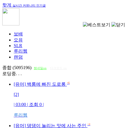
핫게
실시간 커뮤니티 인기글
보배
오유
SLR
루리웹
랜덤
종합 (5095196)
썸네일on
다크모드 on
로딩중. . .
+6
[유머] 백룸에 빠진 도로롱
[2]
| 03:00 | 조회
0
|
루리웹
+4
[유머] 댕댕이 놀리는 맛에 사는 주인