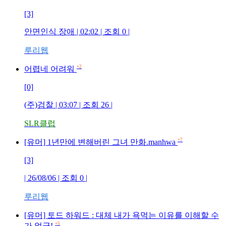
[3]
안면인식 장애
| 02:02 | 조회
0
|
루리웹
+2
어렵네 어려워
[0]
(주)검찰
| 03:07 | 조회
26
|
SLR클럽
+7
[유머] 1년만에 변해버린 그녀 만화.manhwa
[3]
| 26/08/06 | 조회
0
|
루리웹
[유머] 토드 하워드 : 대체 내가 욕먹는 이유를 이해할 수
+5
가 없군!