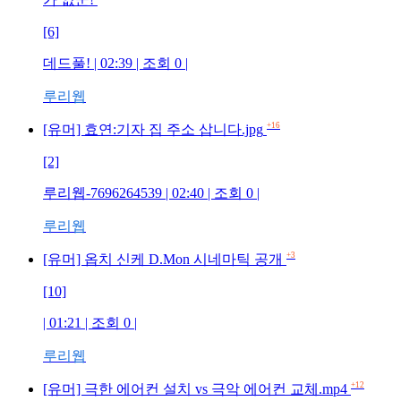
[6]
데드풀!
| 02:39 | 조회
0
|
루리웹
+16
[유머] 효연:기자 집 주소 삽니다.jpg
[2]
루리웹-7696264539
| 02:40 | 조회
0
|
루리웹
+3
[유머] 옵치 신케 D.Mon 시네마틱 공개
[10]
| 01:21 | 조회
0
|
루리웹
+12
[유머] 극한 에어컨 설치 vs 극악 에어컨 교체.mp4