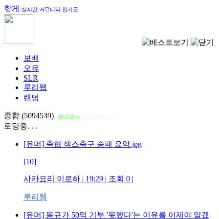
핫게
실시간 커뮤니티 인기글
보배
오유
SLR
루리웹
랜덤
종합 (5094539)
썸네일on
다크모드 on
로딩중. . .
[유머] 축협 섺스축구 승패 요약.jpg
[10]
사카요리 이로하
| 19:29 | 조회
0
|
루리웹
[유머] 몽규가 50억 기부 '못했다'는 이유를 이제야 알겠