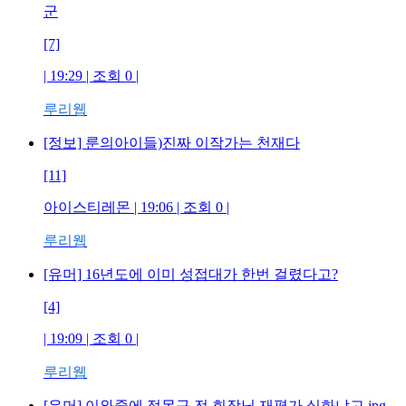
군
[7]
| 19:29 | 조회
0
|
루리웹
[정보] 룬의아이들)진짜 이작가는 천재다
[11]
아이스티레몬
| 19:06 | 조회
0
|
루리웹
[유머] 16년도에 이미 성접대가 한번 걸렸다고?
[4]
| 19:09 | 조회
0
|
루리웹
[유머] 이와중에 정몽규 전 회장님 재평가 실화냐고.jpg