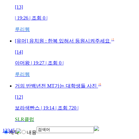
[13]
| 19:26 | 조회
0
|
루리웹
+1
[유머] 유치원 : 한복 입혀서 등원시켜주세요
[14]
아머왕
| 19:27 | 조회
0
|
루리웹
+6
거의 반백년전 MT가는 대학생들 사진
[12]
보라색빤스
| 19:14 | 조회
720
|
SLR클럽
1
2
3
4
5
제목
내용