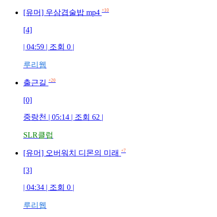
+10
[유머] 우삼겹술밥 mp4
[4]
| 04:59 | 조회
0
|
루리웹
+20
출근길
[0]
중랑천
| 05:14 | 조회
62
|
SLR클럽
+7
[유머] 오버워치 디몬의 미래
[3]
| 04:34 | 조회
0
|
루리웹