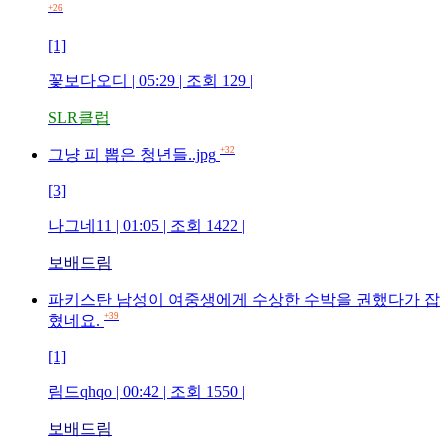
+26
[1]
꽃보다오디
| 05:29 | 조회
129
|
SLR클럽
+32
그냥 피 뽑은 청년들..jpg
[3]
나그네11
| 01:05 | 조회
1422
|
보배드림
파키스탄 남성이 여중생에게 수상한 수박을 권했다가 잡
+39
혔네요.
[1]
림드qhqo
| 00:42 | 조회
1550
|
보배드림