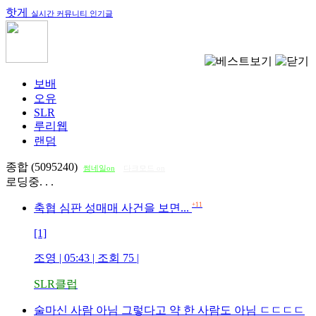
핫게
실시간 커뮤니티 인기글
보배
오유
SLR
루리웹
랜덤
종합 (5095240)
썸네일on
다크모드 on
로딩중. . .
+11
축협 심판 성매매 사건을 보면...
[1]
조영
| 05:43 | 조회
75
|
SLR클럽
술마신 사람 아님 그렇다고 약 한 사람도 아님 ㄷㄷㄷㄷ