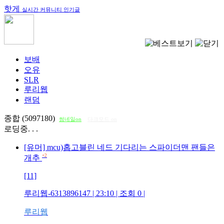
핫게
실시간 커뮤니티 인기글
보배
오유
SLR
루리웹
랜덤
종합 (5097180)
썸네일on
다크모드 on
로딩중. . .
[유머] mcu)홉고블린 네드 기다리는 스파이더맨 팬들은
+2
개추
[11]
루리웹-6313896147
| 23:10 | 조회
0
|
루리웹