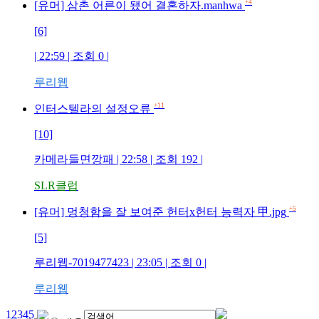
+4
[유머] 삼촌 어른이 됐어 결혼하자.manhwa
[6]
| 22:59 | 조회
0
|
루리웹
+11
인터스텔라의 설정오류
[10]
카메라들면깡패
| 22:58 | 조회
192
|
SLR클럽
+5
[유머] 멍청함을 잘 보여준 헌터x헌터 능력자 甲.jpg
[5]
루리웹-7019477423
| 23:05 | 조회
0
|
루리웹
1
2
3
4
5