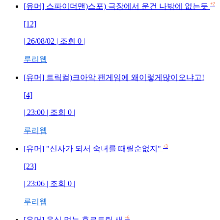
+2
[유머] 스파이더맨)스포) 극장에서 운건 나밖에 없는듯
[12]
| 26/08/02 | 조회
0
|
루리웹
[유머] 트릭컬)크아악 팬게임에 왜이렇게많이오냐고!
[4]
| 23:00 | 조회
0
|
루리웹
+3
[유머] "신사가 되서 숙녀를 때릴순없지"
[23]
| 23:06 | 조회
0
|
루리웹
+6
[유머] 음식 먹는 후르트링 새