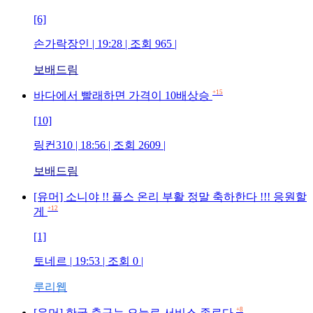
[6]
손가락장인
| 19:28 | 조회
965
|
보배드림
+15
바다에서 빨래하면 가격이 10배상승
[10]
링컨310
| 18:56 | 조회
2609
|
보배드림
[유머] 소니야 !! 플스 온리 부활 정말 축하한다 !!! 응원할
+12
게
[1]
토네르
| 19:53 | 조회
0
|
루리웹
+8
[유머] 한국 축구는 오늘로 서비스 종료다