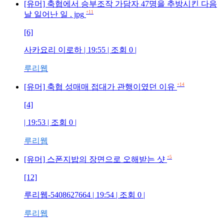
[유머] 축협에서 승부조작 가담자 47명을 추방시킨 다음
+11
날 일어난 일 . jpg
[6]
사카요리 이로하
| 19:55 | 조회
0
|
루리웹
+14
[유머] 축협 성매매 접대가 관행이였던 이유
[4]
| 19:53 | 조회
0
|
루리웹
+5
[유머] 스폰지밥의 장면으로 오해받는 샷
[12]
루리웹-5408627664
| 19:54 | 조회
0
|
루리웹