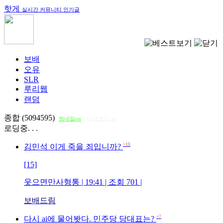
핫게
실시간 커뮤니티 인기글
보배
오유
SLR
루리웹
랜덤
종합 (5094595)
썸네일on
다크모드 on
로딩중. . .
+10
김민석 이게 죽을 죄입니까?
[15]
웃으면만사형통
| 19:41 | 조회
701
|
보배드림
+7
다시 ai에 물어봣다. 민주당 당대표는?