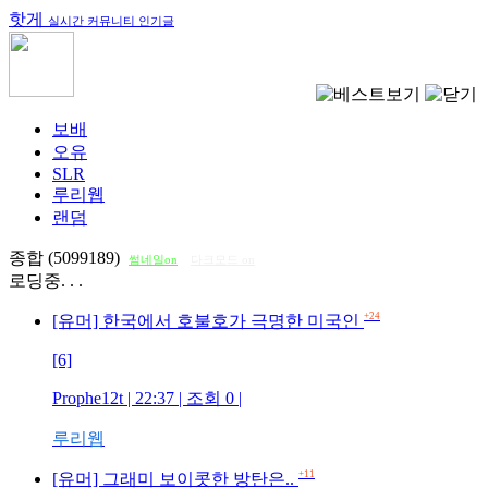
핫게
실시간 커뮤니티 인기글
보배
오유
SLR
루리웹
랜덤
종합 (5099189)
썸네일on
다크모드 on
로딩중. . .
+24
[유머] 한국에서 호불호가 극명한 미국인
[6]
Prophe12t
| 22:37 | 조회
0
|
루리웹
+11
[유머] 그래미 보이콧한 방탄은..