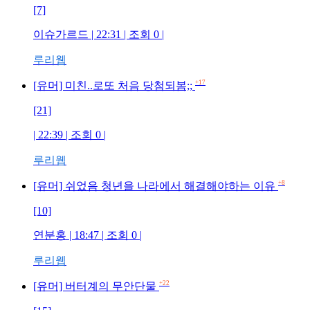
[7]
이슈가르드
| 22:31 | 조회
0
|
루리웹
+17
[유머] 미친..로또 처음 당첨되봄;;
[21]
| 22:39 | 조회
0
|
루리웹
+8
[유머] 쉬었음 청년을 나라에서 해결해야하는 이유
[10]
연분홍
| 18:47 | 조회
0
|
루리웹
+22
[유머] 버터계의 무안단물