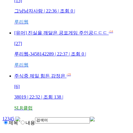
[15]
그냥남자사람
| 22:36 | 조회
0
|
루리웹
+14
[유머] 진실을 깨달은 공포게임 주인공ㄷㄷㄷ
[27]
루리웹-3458142289
| 22:37 | 조회
0
|
루리웹
+29
주식중 제일 힘든 감정은
[6]
38019
| 22:32 | 조회
138
|
SLR클럽
1
2
3
4
5
제목
내용