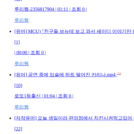
루리웹-2356817904 | 01:11 | 조회 0 |
루리웹
[유머] MCU) "친구들 브뉴데 보고 와서 셰이디 이야기만
[1]
| 00:00 | 조회 0 |
루리웹
+16
[유머] 공연 중에 입술에 하트 떨어진 카리나.mp4
[10]
로또1등출신 | 01:04 | 조회 0 |
루리웹
[자작유머] 오늘 생일이라 편의점에서 치킨시켜먹고있어
[22]