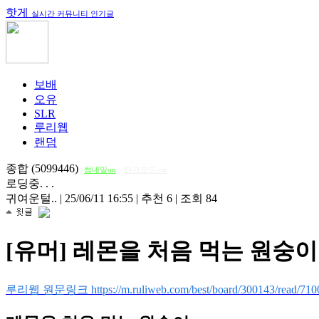
핫게
실시간 커뮤니티 인기글
보배
오유
SLR
루리웹
랜덤
종합 (5099446)
썸네일on
다크모드 on
로딩중. . .
귀여운털..
|
25/06/11 16:55
|
추천 6
|
조회 84
[유머] 레몬을 처음 먹는 원숭이
루리웹 원문링크 https://m.ruliweb.com/best/board/300143/read/710