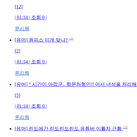
[12]
| 01:14 | 조회 0 |
루리웹
+14
[유머] 원피스 이게 맞나?
[2]
| 01:14 | 조회 0 |
루리웹
[유머] “ 시간이 아깝군.. 항문처형인!! 어서 녀석을 처리해라 !
[5]
| 01:14 | 조회 0 |
루리웹
+18
[유머] 린도에간 린도린도린도 유튜버 이틀차 근황