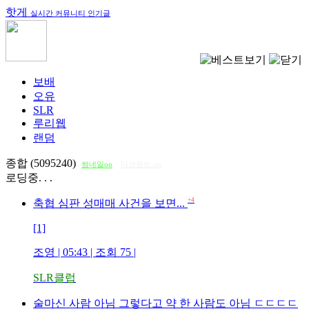
핫게
실시간 커뮤니티 인기글
보배
오유
SLR
루리웹
랜덤
종합 (5095240)
썸네일on
다크모드 on
로딩중. . .
+4
축협 심판 성매매 사건을 보면...
[1]
조영
| 05:43 | 조회
75
|
SLR클럽
술마신 사람 아님 그렇다고 약 한 사람도 아님 ㄷㄷㄷㄷ