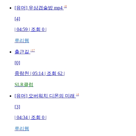
+8
[유머] 우삼겹술밥 mp4
[4]
| 04:59 | 조회
0
|
루리웹
+17
출근길
[0]
중랑천
| 05:14 | 조회
62
|
SLR클럽
+4
[유머] 오버워치 디몬의 미래
[3]
| 04:34 | 조회
0
|
루리웹