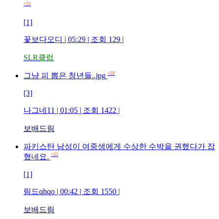
+23
[1]
꽃보다오디
| 05:29 | 조회
129
|
SLR클럽
+28
그냥 피 뽑은 청년들..jpg
[3]
나그네11
| 01:05 | 조회
1422
|
보배드림
파키스탄 남성이 여중생에게 수상한 수박을 권했다가 잡
+33
혔네요.
[1]
림드qhqo
| 00:42 | 조회
1550
|
보배드림