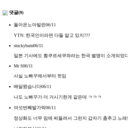
댓글(9)
돌아온노아빌런
06/11
YTN: 한국인이라면 다들 알고 있지???
stuckybam
06/11
일본 기사에도 훤쿠르세쿠좌라는 한국 별명이 소개되었다고
Mr S
06/11
사실 노빠꾸에서부터 컷임
배달왔습니다
06/11
나도 노빠꾸가 더 거시기한게 같은데 ㅋㅋㅋ
여섯번째발가락
06/11
정상화도 너무 밈에 찌들려서 그런지 갑자기 춤추고 노래할