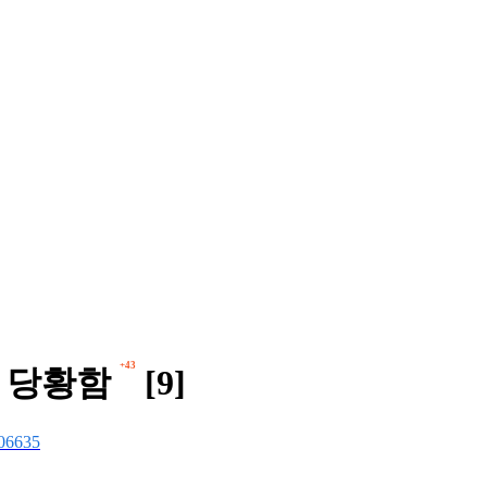
+43
고 당황함
[9]
06635