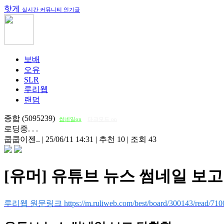
핫게
실시간 커뮤니티 인기글
보배
오유
SLR
루리웹
랜덤
종합 (5095239)
썸네일on
다크모드 on
로딩중. . .
쿱쿱이젠..
|
25/06/11 14:31
|
추천 10
|
조회 43
[유머] 유튜브 뉴스 썸네일 보
루리웹 원문링크 https://m.ruliweb.com/best/board/300143/read/710