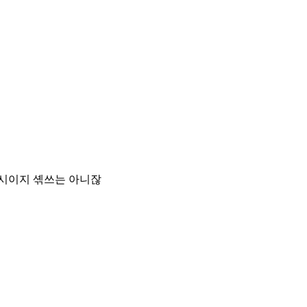
섹시이지 셲쓰는 아니잖