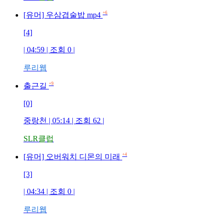
+6
[유머] 우삼겹술밥 mp4
[4]
| 04:59 | 조회 0 |
루리웹
+9
출근길
[0]
중랑천 | 05:14 | 조회 62 |
SLR클럽
+4
[유머] 오버워치 디몬의 미래
[3]
| 04:34 | 조회 0 |
루리웹