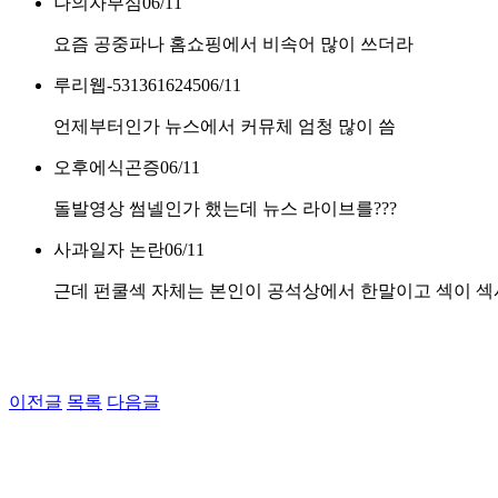
나의자부심
06/11
요즘 공중파나 홈쇼핑에서 비속어 많이 쓰더라
루리웹-5313616245
06/11
언제부터인가 뉴스에서 커뮤체 엄청 많이 씀
오후에식곤증
06/11
돌발영상 썸넬인가 했는데 뉴스 라이브를???
사과일자 논란
06/11
근데 펀쿨섹 자체는 본인이 공석상에서 한말이고 섹이 
이전글
목록
다음글