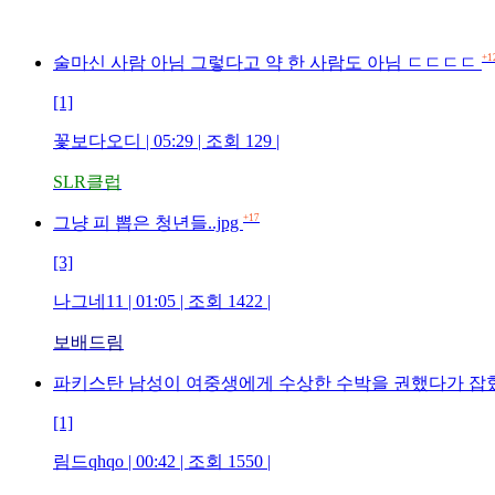
+1
술마신 사람 아님 그렇다고 약 한 사람도 아님 ㄷㄷㄷㄷ
[1]
꽃보다오디 | 05:29 | 조회 129 |
SLR클럽
+17
그냥 피 뽑은 청년들..jpg
[3]
나그네11 | 01:05 | 조회 1422 |
보배드림
파키스탄 남성이 여중생에게 수상한 수박을 권했다가 잡
[1]
림드qhqo | 00:42 | 조회 1550 |