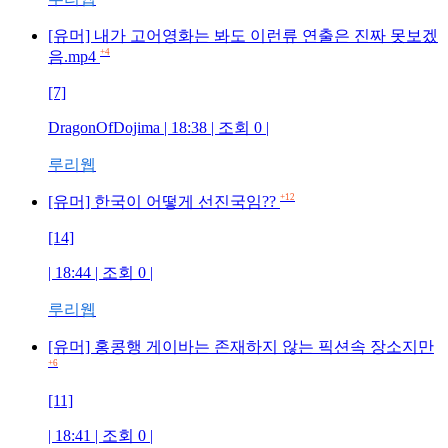
[유머] 내가 고어영화는 봐도 이런류 연출은 진짜 못보겠
+4
음.mp4
[7]
DragonOfDojima
| 18:38 | 조회
0
|
루리웹
+12
[유머] 한국이 어떻게 선진국임??
[14]
| 18:44 | 조회
0
|
루리웹
[유머] 홍콩행 게이바는 존재하지 않는 픽션속 장소지만
+6
[11]
| 18:41 | 조회
0
|