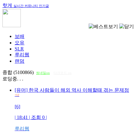
핫게
실시간 커뮤니티 인기글
보배
오유
SLR
루리웹
랜덤
종합 (5100866)
썸네일on
다크모드 on
로딩중. . .
[유머] 한국 사람들이 해외 역사 이해할때 겪는 문제점
+12
[6]
| 18:41 | 조회
0
|
루리웹