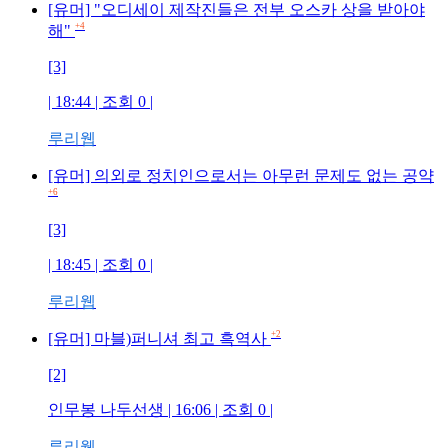
[유머] "오디세이 제작진들은 전부 오스카 상을 받아야
+4
해"
[3]
| 18:44 | 조회
0
|
루리웹
[유머] 의외로 정치인으로서는 아무런 문제도 없는 공약
+6
[3]
| 18:45 | 조회
0
|
루리웹
+2
[유머] 마블)퍼니셔 최고 흑역사
[2]
인무봉 나두선생
| 16:06 | 조회
0
|
루리웹