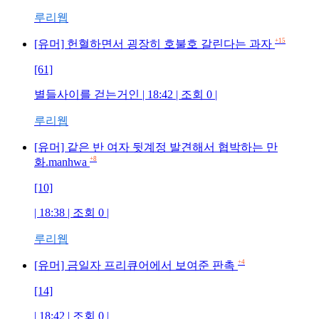
루리웹
+15
[유머] 헌혈하면서 굉장히 호불호 갈린다는 과자
[61]
별들사이를 걷는거인
| 18:42 | 조회
0
|
루리웹
[유머] 같은 반 여자 뒷계정 발견해서 협박하는 만
+8
화.manhwa
[10]
| 18:38 | 조회
0
|
루리웹
+4
[유머] 금일자 프리큐어에서 보여준 판촉
[14]
| 18:42 | 조회
0
|