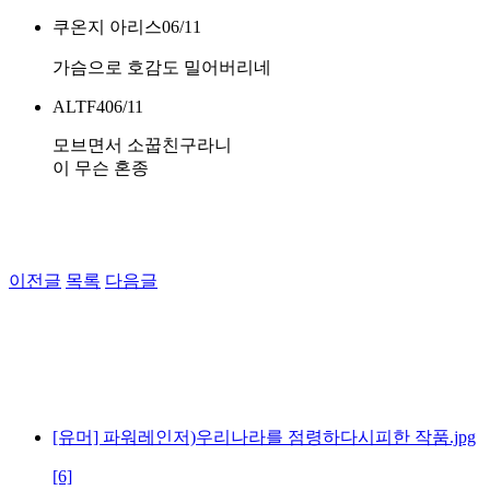
쿠온지 아리스
06/11
가슴으로 호감도 밀어버리네
ALTF4
06/11
모브면서 소꿉친구라니
이 무슨 혼종
이전글
목록
다음글
[유머] 파워레인저)우리나라를 점령하다시피한 작품.jpg
[6]