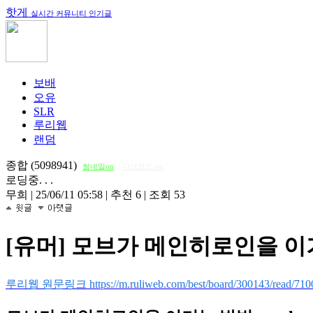
핫게
실시간 커뮤니티 인기글
보배
오유
SLR
루리웹
랜덤
종합 (5098941)
썸네일on
다크모드 on
로딩중. . .
무희
|
25/06/11 05:58
|
추천 6
|
조회 53
[유머] 모브가 메인히로인을 이기
루리웹 원문링크 https://m.ruliweb.com/best/board/300143/read/710