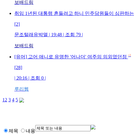
보배드림
취임 1년된 대통령 흔들려고 하니 민주당원들이 심판하는
[2]
문조털래유박멸 | 19:48 | 조회 79 |
보배드림
+2
[유머] 고어 애니로 유명한 '어나더' 여주의 의외였던점
[28]
| 20:16 | 조회 0 |
루리웹
1
2
3
4
5
제목
내용