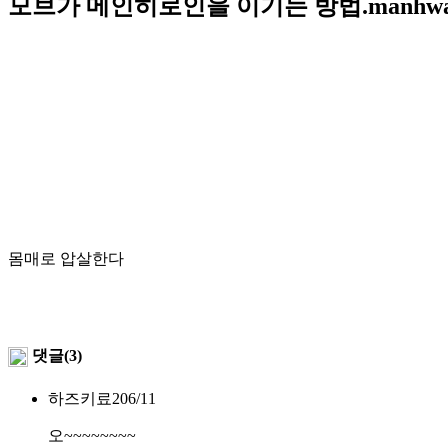
모브가 메인히로인을 이기는 방법.manhw
몸매로 압살한다
댓글(3)
하즈키료2
06/11
오~~~~~~~~