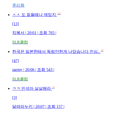
루리웹
+15
ㅅㅅ 도 젊을때나 재밌지
[13]
킥복서 | 20:01 | 조회 765 |
SLR클럽
+9
한국은 일본한테서 독립안한게 나았습니다 진심..
[47]
saemy | 20:06 | 조회 543 |
SLR클럽
+4
ㅋㅋ 민석아 살살해라
[3]
달려라누키 | 20:07 | 조회 157 |