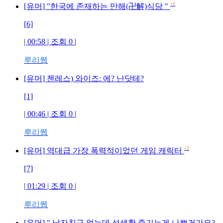
+1
[유머] "한국에 존재하는 만해(卍解)식당 "
[6]
| 00:58 | 조회
0
|
루리웹
[유머] 젠레스) 와이즈: 에? 난닷테?
[1]
| 00:46 | 조회
0
|
루리웹
+2
[유머] 역대급 가장 폭력적이었던 게임 캐릭터
[7]
| 01:29 | 조회
0
|
루리웹
[유머] " 남자친구 없는데 성생활 즐기는게 나쁜건가요?