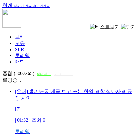
핫게
실시간 커뮤니티 인기글
보배
오유
SLR
루리웹
랜덤
종합 (5097365)
썸네일on
다크모드 on
로딩중. . .
[유머] 흉기난동 베글 보고 쓰는 한일 경찰 실탄사격 규
정 차이
[7]
| 01:32 | 조회
0
|
루리웹