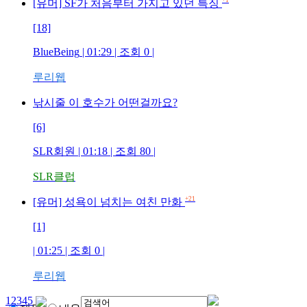
+1
[유머] SF가 처음부터 가지고 있던 특징
[18]
BlueBeing
| 01:29 | 조회
0
|
루리웹
낚시줄 이 호수가 어떤걸까요?
[6]
SLR회원
| 01:18 | 조회
80
|
SLR클럽
+21
[유머] 성욕이 넘치는 여친 만화
[1]
| 01:25 | 조회
0
|
루리웹
1
2
3
4
5