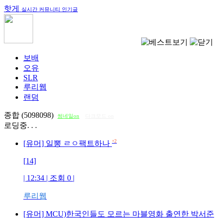
핫게
실시간 커뮤니티 인기글
보배
오유
SLR
루리웹
랜덤
종합 (5098098)
썸네일on
다크모드 on
로딩중. . .
+2
[유머] 일뽕 ㄹㅇ팩트하나
[14]
| 12:34 | 조회
0
|
루리웹
[유머] MCU)한국인들도 모르는 마블영화 출연한 박서준