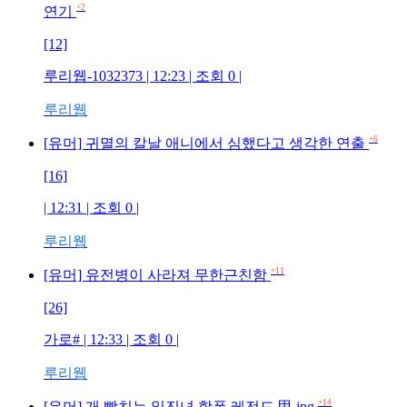
+2
연기
[12]
루리웹-1032373
| 12:23 | 조회
0
|
루리웹
+6
[유머] 귀멸의 칼날 애니에서 심했다고 생각한 연출
[16]
| 12:31 | 조회
0
|
루리웹
+11
[유머] 유전병이 사라져 무한근친함
[26]
가로#
| 12:33 | 조회
0
|
루리웹
+14
[유머] 개 빡치는 일진녀 학폭 레전드 甲.jpg