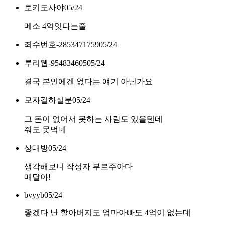
토키도사야
05/24
메소 4억잇다는줄
죄수번호-2853471759
05/24
루리웹-954834605
05/24
결국 본인에겐 없다는 얘기 아닌가요
모자걸하실분
05/24
그 돈이 없어서 못하는 사람도 있을텐데
줘도 못먹네
상대방
05/24
생각해보니 작성자 부르주아다
매달아!
bvyyb
05/24
좋겠다 난 할아버지도 엄마아빠도 4억이 없는데