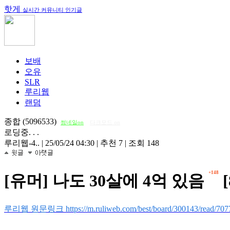
핫게
실시간 커뮤니티 인기글
보배
오유
SLR
루리웹
랜덤
종합 (5096533)
썸네일on
다크모드 on
로딩중. . .
루리웹-4..
|
25/05/24 04:30
|
추천 7
|
조회 148
+148
[유머] 나도 30살에 4억 있음
[
루리웹 원문링크 https://m.ruliweb.com/best/board/300143/read/707