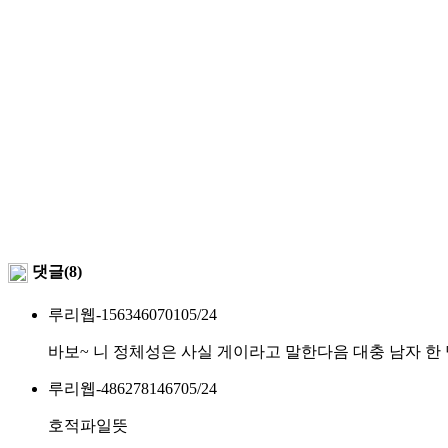
댓글(8)
루리웹-1563460701
05/24
바보~ 니 정체성은 사실 게이라고 말한다음 대충 남자 한
루리웹-4862781467
05/24
호적파일뜻