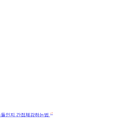
+7
한놈들인지 간접체감하는법