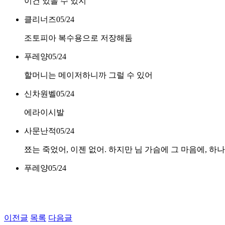
이건 있을 수 있지
클리너즈
05/24
조토피아 복수용으로 저장해둠
푸레양
05/24
할머니는 메이저하니까 그럴 수 있어
신차원벨
05/24
에라이시발
사문난적
05/24
쬬는 죽었어, 이젠 없어. 하지만 님 가슴에 그 마음에, 하
푸레양
05/24
이전글
목록
다음글