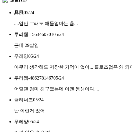
具風
05/24
....암만 그래도 애둘엄마는 춈...
루리웹-1563460701
05/24
근데 29살임
푸레양
05/24
아무리 생각해도 저장한 기억이 없어... 클로즈업은 왜 
루리웹-4862781467
05/24
어릴땐 엄마 친구였는데 이젠 동생이다....
클리너즈
05/24
난 이런거 있어
푸레양
05/24