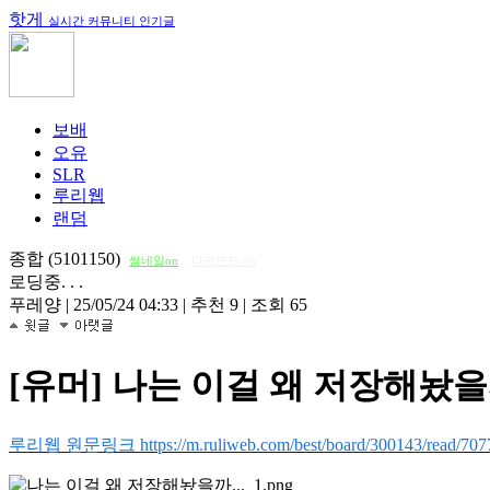
핫게
실시간 커뮤니티 인기글
보배
오유
SLR
루리웹
랜덤
종합 (5101150)
썸네일on
다크모드 on
로딩중. . .
푸레양
|
25/05/24 04:33
|
추천 9
|
조회 65
[유머] 나는 이걸 왜 저장해놨을까
루리웹 원문링크 https://m.ruliweb.com/best/board/300143/read/707