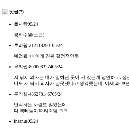
댓글(7)
돌사탕
05/24
경화수월(소근)
루리웹-2121182901
05/24
폐업률 << 이게 진짜 결정적인듯
루리웹-8090083274
05/24
저 낚시 의자는 내가 일하던 곳이 서 있는게 당연하고, 
나도 저 낚시 의자가 잘못됐다고 생각했는데, 이제 와 보면 
루리웹-4862781467
05/24
반박하는 사람도 많았는데
다 백빠들이 때려죽임 ㅋㅋ
Insanus
05/24