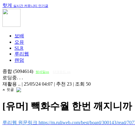
핫게
실시간 커뮤니티 인기글
보배
오유
SLR
루리웹
랜덤
종합 (5094614)
썸네일on
다크모드 on
로딩중. . .
재활용 ..
|
25/05/24 04:07
|
추천 23
|
조회 50
[유머] 빽화수월 한번 깨지니까
루리웹 원문링크 https://m.ruliweb.com/best/board/300143/read/707