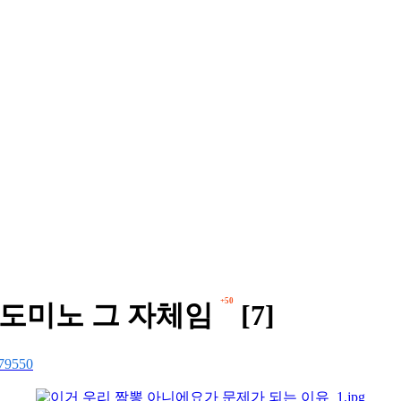
+50
 도미노 그 자체임
[7]
79550