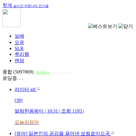
핫게
실시간 커뮤니티 인기글
보배
오유
SLR
루리웹
랜덤
종합 (5097869)
썸네일on
다크모드 on
로딩중. . .
+1
라이터 gif
[39]
말랑한옴팡이
| 10:31 | 조회
1193
|
오늘의유머
+5
[유머] 일본인의 공감을 끌어낸 보컬로이드곡