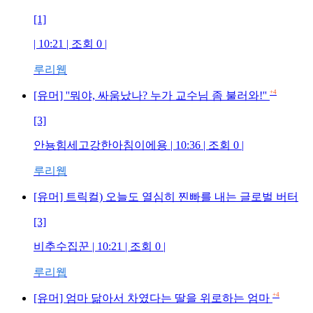
[1]
| 10:21 | 조회
0
|
루리웹
+4
[유머] ''뭐야, 싸움났나? 누가 교수님 좀 불러와!''
[3]
안뇽힘세고강한아침이에용
| 10:36 | 조회
0
|
루리웹
[유머] 트릭컬) 오늘도 열심히 찐빠를 내는 글로벌 버터
[3]
비추수집꾼
| 10:21 | 조회
0
|
루리웹
+4
[유머] 엄마 닮아서 차였다는 딸을 위로하는 엄마