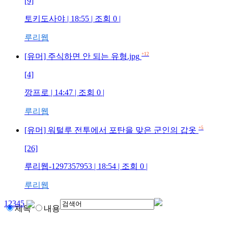
[9]
토키도사야
| 18:55 | 조회
0
|
루리웹
+12
[유머] 주식하면 안 되는 유형.jpg
[4]
깡프로
| 14:47 | 조회
0
|
루리웹
+5
[유머] 워털루 전투에서 포탄을 맞은 군인의 갑옷
[26]
루리웹-1297357953
| 18:54 | 조회
0
|
루리웹
1
2
3
4
5
제목
내용