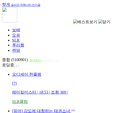
핫게
실시간 커뮤니티 인기글
보배
오유
SLR
루리웹
랜덤
종합 (5100901)
썸네일on
다크모드 on
로딩중. . .
오디세이 한줄평
[7]
레미킬미스터
| 18:53 | 조회
369
|
SLR클럽
+13
[유머] 강도에 대항하는 태권소녀