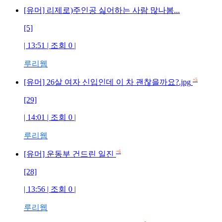
[유머] 리제로)주인공 싫어하는 사람 많나봄...
[5]
| 13:51 | 조회
0
|
루리웹
+5
[유머] 26살 여자 신입인데 이 차 괜찮을까요?.jpg
[29]
| 14:01 | 조회
0
|
루리웹
+6
[유머] 운동부 건드린 일진
[28]
| 13:56 | 조회
0
|
루리웹