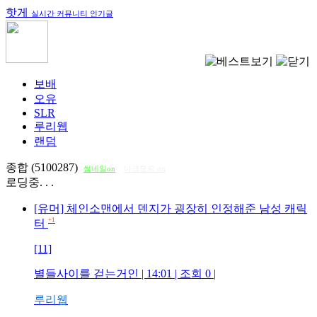
핫게
실시간 커뮤니티 인기글
보배
오유
SLR
루리웹
랜덤
종합 (5100287)
썸네일on
다크모드 on
로딩중. . .
[유머] 체인소맨에서 덴지가 굉장히 인정해준 남성 캐릭
+1
터
[11]
별들사이를 걷는거인
| 14:01 | 조회
0
|
루리웹