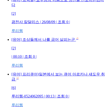
다
[2]
광전사 칼달리스
| 26/08/09 | 조회
0
|
루리웹
+3
[유머] 조상들께서 나를 굽어 살피는군
[2]
| 00:10 | 조회
0
|
루리웹
[유머] 프리큐어)일본에서 보는 큐어 아르카나 섀도우 취
+2
급
[6]
루리웹-0524062095
| 00:13 | 조회
0
|
루리웹