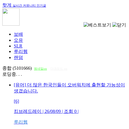
핫게
실시간 커뮤니티 인기글
보배
오유
SLR
루리웹
랜덤
종합 (5101666)
썸네일on
다크모드 on
로딩중. . .
[유머] 더 많은 한국인들이 오버워치에 출현할 가능성이
생겼습니다.
[6]
킹브레드레이
| 26/08/09 | 조회
0
|
루리웹