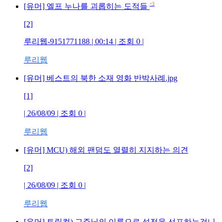
+3
[유머] 엘프 누나를 괴롭히는 도적들
[2]
루리웹-9151771188
| 00:14 | 조회
0
|
루리웹
[유머] 베스트의 북한 소재 영화 반박사례.jpg
[1]
| 26/08/09 | 조회
0
|
루리웹
[유머] MCU) 해외 팬덤도 열렬히 지지하는 의견
[2]
| 26/08/09 | 조회
0
|
루리웹
[유머] 트릭컬) 교주님의 이름으로 성전을 선포하는겁니