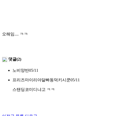
오해임.... ㅋㅋ
댓글(2)
노비양반
05/11
프리즈마이리야달빠동덕키시쿤
05/11
스탠딩코미디냐고 ㅋㅋ