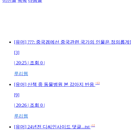
이전글
목록
다음글
[유머] ???: 중국겜에선 중국관련 국가의 인물은 정의롭게
[3]
| 20:25 | 조회 0 |
루리웹
+13
[유머] 산책 중 동물병원 본 강아지 반응
[9]
| 20:26 | 조회 0 |
루리웹
+12
[유머] 24년전 디씨인사이드 댓글...txt