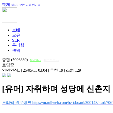
핫게
실시간 커뮤니티 인기글
보배
오유
SLR
루리웹
랜덤
종합 (5096839)
썸네일on
다크모드 on
로딩중. . .
안면인식..
|
25/05/11 03:04
|
추천 19
|
조회 129
[유머] 자취하며 성당에 신촌지 
루리웹 원문링크 https://m.ruliweb.com/best/board/300143/read/706