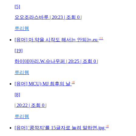
[5]
오오조라스바루 | 20:23 | 조회 0 |
루리웹
+11
[유머] 마.약을 시작도 해서는 안되는.eu
[19]
하이데마리.W.슈나우퍼 | 20:25 | 조회 0 |
루리웹
+8
[유머] MCU) MJ 최후의 날
[8]
| 20:22 | 조회 0 |
루리웹
+8
[유머] '콩깍지'를 15글자로 늘려 말하면.jpg