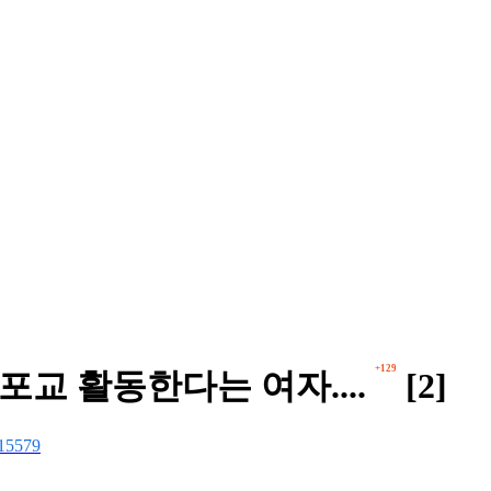
+129
포교 활동한다는 여자....
[2]
15579