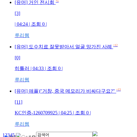
+5
[유머] 거인 전시회
[3]
| 04:24 | 조회
0
|
루리웹
+12
[유머] 도수치료 잘못받아서 얼굴 망가진 사례
[0]
히틀러
| 04:33 | 조회
0
|
루리웹
+13
[유머] 애플)"거참, 중국 메모리가 비싸다구요?"
[11]
KC인증-1260709925
| 04:25 | 조회
0
|
루리웹
1
2
3
4
5