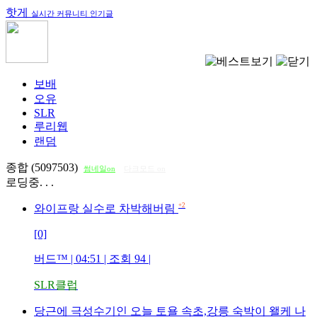
핫게
실시간 커뮤니티 인기글
보배
오유
SLR
루리웹
랜덤
종합 (5097503)
썸네일on
다크모드 on
로딩중. . .
+2
와이프랑 실수로 차박해버림
[0]
버드™
| 04:51 | 조회
94
|
SLR클럽
당근에 극성수기인 오늘 토욜 속초,강릉 숙박이 왤케 나