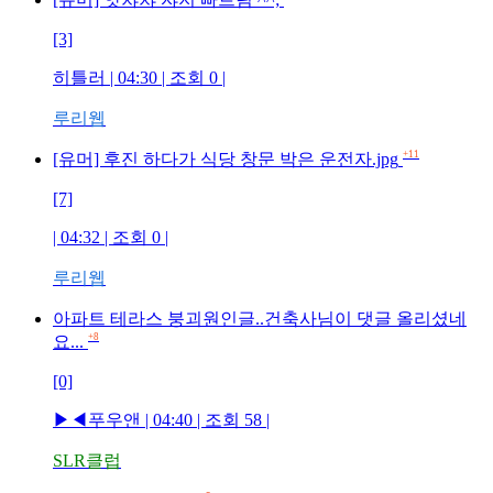
[3]
히틀러
| 04:30 | 조회
0
|
루리웹
+11
[유머] 후진 하다가 식당 창문 박은 운전자.jpg
[7]
| 04:32 | 조회
0
|
루리웹
아파트 테라스 붕괴원인글..건축사님이 댓글 올리셨네
+8
요...
[0]
▶◀푸우앤
| 04:40 | 조회
58
|
SLR클럽