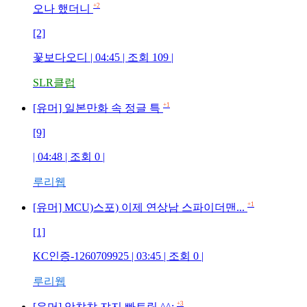
+2
오나 했더니
[2]
꽃보다오디
| 04:45 | 조회
109
|
SLR클럽
+1
[유머] 일본만화 속 정글 특
[9]
| 04:48 | 조회
0
|
루리웹
+1
[유머] MCU)스포) 이제 연상남 스파이더맨...
[1]
KC인증-1260709925
| 03:45 | 조회
0
|
루리웹
+3
[유머] 앗챠챠 쟈지 빠트림 ^^;