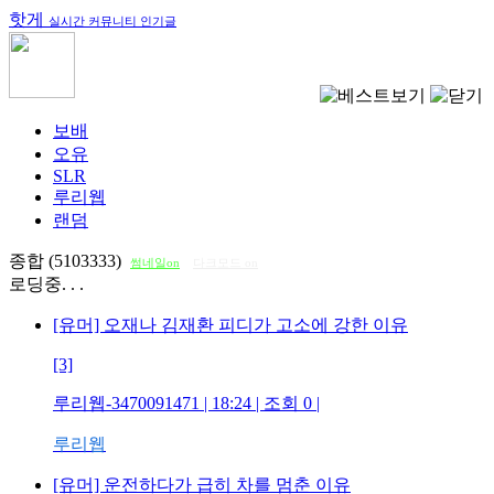
핫게
실시간 커뮤니티 인기글
보배
오유
SLR
루리웹
랜덤
종합 (5103333)
썸네일on
다크모드 on
로딩중. . .
[유머] 오재나 김재환 피디가 고소에 강한 이유
[3]
루리웹-3470091471
| 18:24 | 조회
0
|
루리웹
[유머] 운전하다가 급히 차를 멈춘 이유