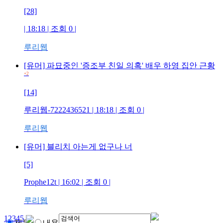
[28]
| 18:18 | 조회
0
|
루리웹
[유머] 파묘중인 '증조부 친일 의혹' 배우 하영 집안 근황
+2
[14]
루리웹-7222436521
| 18:18 | 조회
0
|
루리웹
[유머] 블리치 아는게 없구나 너
[5]
Prophe12t
| 16:02 | 조회
0
|
루리웹
1
2
3
4
5
제목
내용