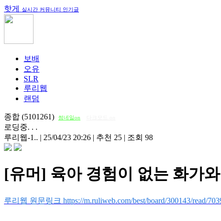
핫게
실시간 커뮤니티 인기글
보배
오유
SLR
루리웹
랜덤
종합 (5101261)
썸네일on
다크모드 on
로딩중. . .
루리웹-1..
|
25/04/23 20:26
|
추천 25
|
조회 98
[유머] 육아 경험이 없는 화가와 
루리웹 원문링크 https://m.ruliweb.com/best/board/300143/read/703