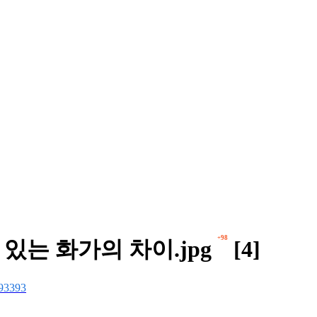
+98
있는 화가의 차이.jpg
[4]
93393