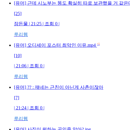
[유머] 근데 시노부는 똥도 확실히 따로 보관했을 거 같은
[25]
잠든물 | 21:25 | 조회 0 |
루리웹
+1
[유머] 오디세이 포스터 최악인 이유.mp4
[10]
| 21:06 | 조회 0 |
루리웹
[유머] ?? : 쟤네는 근친이 아닌게 사촌이잖아
[7]
| 21:24 | 조회 0 |
루리웹
[유머] 사직이 뭐하는 곳인줄 알아?.jpg