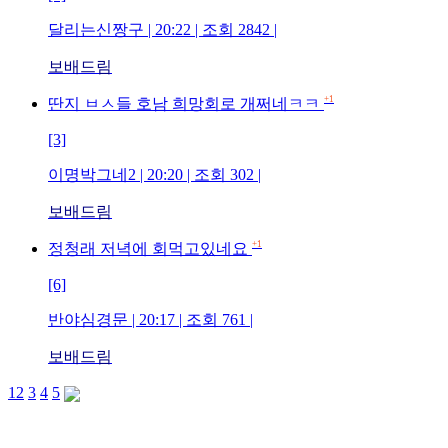
달리는신짱구 | 20:22 | 조회 2842 |
보배드림
+1
딴지 ㅂㅅ들 호남 희망회로 개쩌네ㅋㅋ
[3]
이명박그네2 | 20:20 | 조회 302 |
보배드림
+1
정청래 저녁에 회먹고있네요
[6]
반야심경문 | 20:17 | 조회 761 |
보배드림
1
2
3
4
5