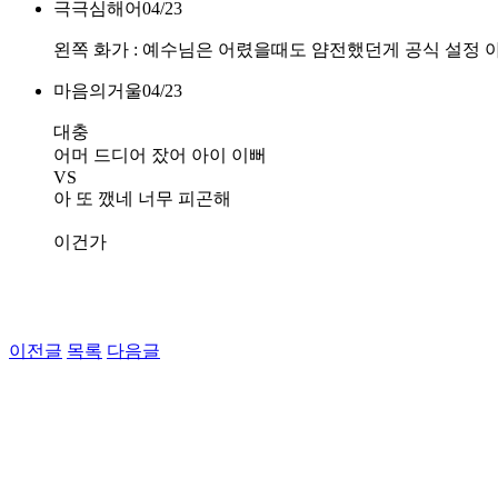
극극심해어
04/23
왼쪽 화가 : 예수님은 어렸을때도 얌전했던게 공식 설정 
마음의거울
04/23
대충
어머 드디어 잤어 아이 이뻐
VS
아 또 깼네 너무 피곤해
이건가
이전글
목록
다음글