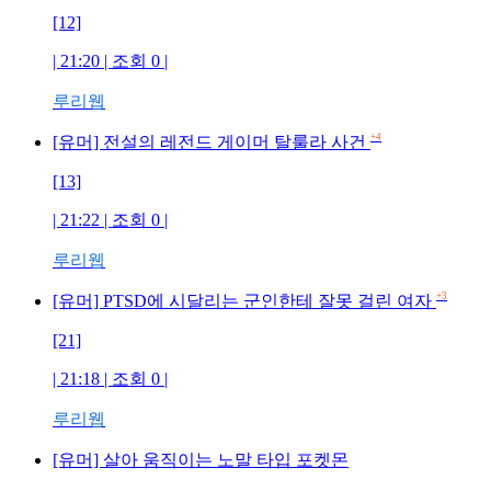
[12]
| 21:20 | 조회 0 |
루리웹
+4
[유머] 전설의 레전드 게이머 탈룰라 사건
[13]
| 21:22 | 조회 0 |
루리웹
+3
[유머] PTSD에 시달리는 군인한테 잘못 걸린 여자
[21]
| 21:18 | 조회 0 |
루리웹
[유머] 살아 움직이는 노말 타입 포켓몬