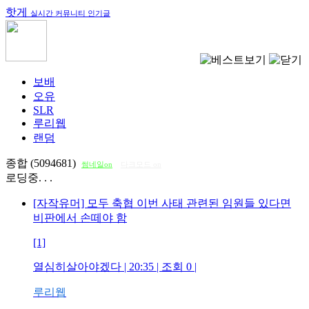
핫게
실시간 커뮤니티 인기글
보배
오유
SLR
루리웹
랜덤
종합 (5094681)
썸네일on
다크모드 on
로딩중. . .
[자작유머] 모두 축협 이번 사태 관련된 임원들 있다면
비판에서 손떼야 함
[1]
열심히살아야겠다
| 20:35 | 조회
0
|
루리웹