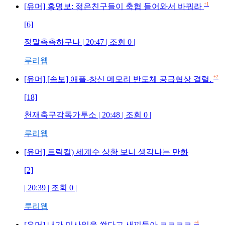
+1
[유머] 홍명보: 젊은친구들이 축협 들어와서 바꿔라
[6]
정말촉촉하구나
| 20:47 | 조회
0
|
루리웹
+2
[유머] [속보] 애플-창신 메모리 반도체 공급협상 결렬.
[18]
천재축구감독가투소
| 20:48 | 조회
0
|
루리웹
[유머] 트릭컬) 세계수 상황 보니 생각나는 만화
[2]
| 20:39 | 조회
0
|
루리웹
+4
[유머] 내가 미사일을 쐈다고 새끼들아 ㅋㅋㅋㅋ