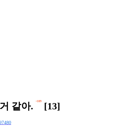
+109
거 같아.
[13]
97480