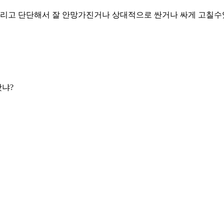
건드리고 단단해서 잘 안망가진거나 상대적으로 싼거나 싸게 고칠
봤냐?