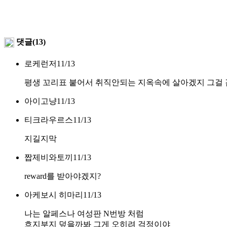
댓글(13)
로케런저
11/13
평생 꼬리표 붙어서 취직안되는 지옥속에 살아겠지 그걸
아이고냥
11/13
티크라우르스
11/13
지길지막
짭제비와토끼
11/13
reward를 받아야겠지?
아케보시 히마리
11/13
나는 알페스나 여성판 N번방 처럼
흐지부지 덮을까봐 그게 오히려 걱정이야