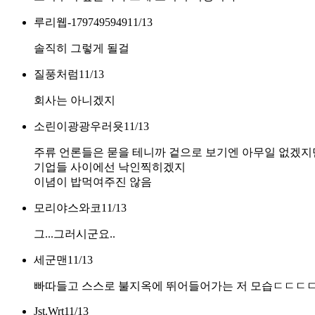
루리웹-1797495949
11/13
솔직히 그렇게 될걸
질풍처럼
11/13
회사는 아니겠지
소린이광광우러욧
11/13
주류 언론들은 묻을 테니까 겉으로 보기엔 아무일 없겠지
기업들 사이에선 낙인찍히겠지
이념이 밥먹여주진 않음
모리야스와코
11/13
그...그러시군요..
세군맨
11/13
빠따들고 스스로 불지옥에 뛰어들어가는 저 모습ㄷㄷ
Jst.Wrt
11/13