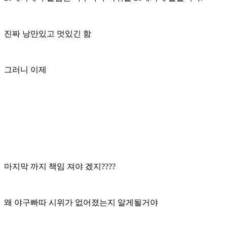
진짜 낭만있고 멋있긴 함
그러니 이제
마지막 까지 책임 져야 겠지????
왜 야구빠따 시위가 없어졌는지 알게될거야