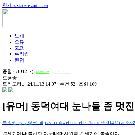
핫게
실시간 커뮤니티 인기글
보배
오유
SLR
루리웹
랜덤
종합 (5101217)
썸네일on
다크모드 on
로딩중. . .
토라도라..
|
24/11/13 14:07
|
추천 52
|
조회 109
[유머] 동덕여대 눈나들 좀 멋진
루리웹 원문링크 https://m.ruliweb.com/best/board/300143/read/683
20세기에나 볼법한 야구빠따 시위를 21세기에 볼줄이야.