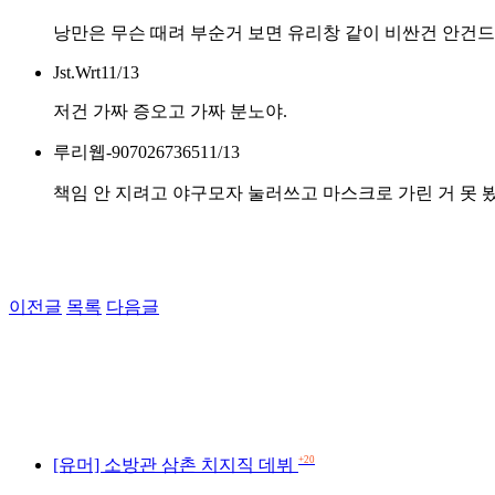
낭만은 무슨 때려 부순거 보면 유리창 같이 비싼건 안
Jst.Wrt
11/13
저건 가짜 증오고 가짜 분노야.
루리웹-9070267365
11/13
책임 안 지려고 야구모자 눌러쓰고 마스크로 가린 거 못 
이전글
목록
다음글
+20
[유머] 소방관 삼촌 치지직 데뷔