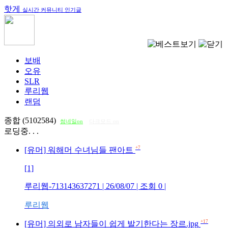
핫게
실시간 커뮤니티 인기글
보배
오유
SLR
루리웹
랜덤
종합 (5102584)
썸네일on
다크모드 on
로딩중. . .
+7
[유머] 워해머 수녀님들 팬아트
[1]
루리웹-713143637271
| 26/08/07 | 조회
0
|
루리웹
+17
[유머] 의외로 남자들이 쉽게 발기한다는 장르.jpg