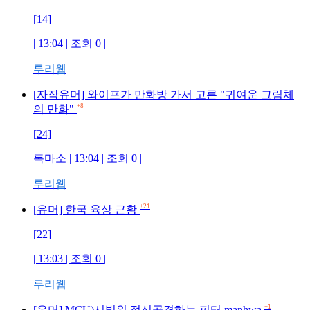
[14]
| 13:04 | 조회
0
|
루리웹
[자작유머] 와이프가 만화방 가서 고른 "귀여운 그림체
+8
의 만화"
[24]
록마소
| 13:04 | 조회
0
|
루리웹
+21
[유머] 한국 육상 근황
[22]
| 13:03 | 조회
0
|
루리웹
+1
[유머] MCU)시빌워 정신공격하는 피터.manhwa