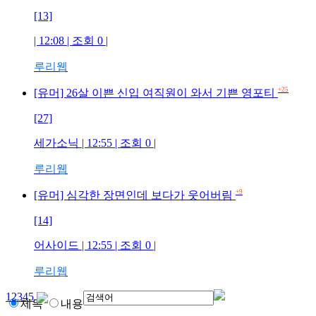
[13]
| 12:08 | 조회
0
|
루리웹
+25
[유머] 26살 이쁜 신입 여직원이 와서 기쁜 영포티
[27]
세가소닉
| 12:55 | 조회
0
|
루리웹
+9
[유머] 심각한 장면인데 보다가 웃어버림
[14]
어사이드
| 12:55 | 조회
0
|
루리웹
1
2
3
4
5
제목
내용