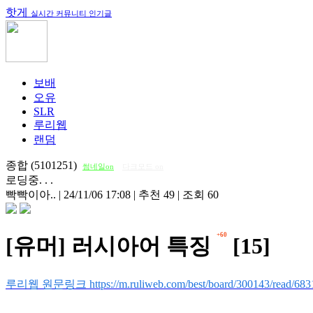
핫게
실시간 커뮤니티 인기글
보배
오유
SLR
루리웹
랜덤
종합 (5101251)
썸네일on
다크모드 on
로딩중. . .
빡빡이아..
|
24/11/06 17:08
|
추천 49
|
조회 60
+60
[유머] 러시아어 특징
[15]
루리웹 원문링크 https://m.ruliweb.com/best/board/300143/read/683