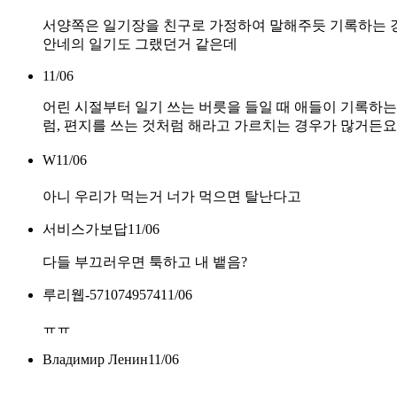
서양쪽은 일기장을 친구로 가정하여 말해주듯 기록하는 
안네의 일기도 그랬던거 같은데
11/06
어린 시절부터 일기 쓰는 버릇을 들일 때 애들이 기록하는
럼, 편지를 쓰는 것처럼 해라고 가르치는 경우가 많거든요
W
11/06
아니 우리가 먹는거 너가 먹으면 탈난다고
서비스가보답
11/06
다들 부끄러우면 툭하고 내 뱉음?
루리웹-5710749574
11/06
ㅠㅠ
Владимир Ленин
11/06