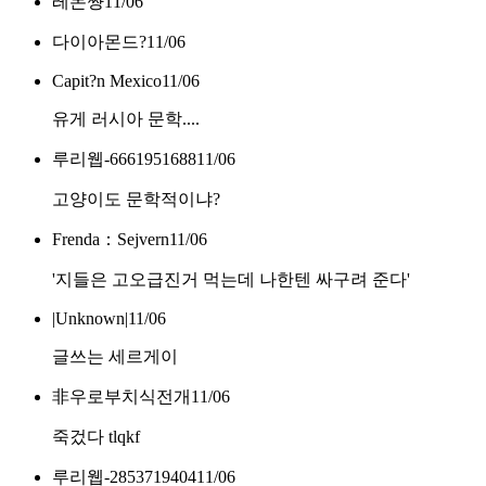
레몬쨩
11/06
다이아몬드?
11/06
Capit?n Mexico
11/06
유게 러시아 문학....
루리웹-6661951688
11/06
고양이도 문학적이냐?
Frenda：Sejvern
11/06
'지들은 고오급진거 먹는데 나한텐 싸구려 준다'
|Unknown|
11/06
글쓰는 세르게이
非우로부치식전개
11/06
죽겄다 tlqkf
루리웹-2853719404
11/06