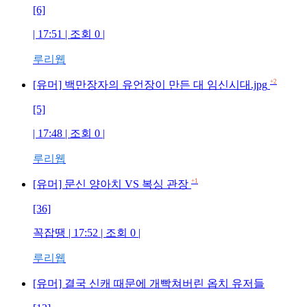
[6]
| 17:51 | 조회
0
|
루리웹
+2
[유머] 백만장자의 유언장이 만든 대 임신시대.jpg
[5]
| 17:48 | 조회
0
|
루리웹
+1
[유머] 문신 양아치 VS 복싱 관장
[36]
꼭잡땡
| 17:52 | 조회
0
|
루리웹
[유머] 결국 신캐 때문에 개빡쳐버린 옵치 유저들