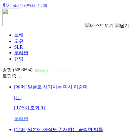
핫게
실시간 커뮤니티 인기글
보배
오유
SLR
루리웹
랜덤
종합 (5098694)
썸네일on
다크모드 on
로딩중. . .
[유머] 얼굴로 사기치는 미시 아줌마
[11]
| 17:53 | 조회
0
|
루리웹
[유머] 일본에 아직도 존재하는 끔찍한 법률