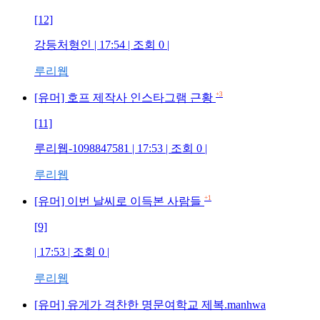
[12]
강등처형인
| 17:54 | 조회
0
|
루리웹
+3
[유머] 호프 제작사 인스타그램 근황
[11]
루리웹-1098847581
| 17:53 | 조회
0
|
루리웹
+1
[유머] 이번 날씨로 이득본 사람들
[9]
| 17:53 | 조회
0
|
루리웹
[유머] 유게가 격찬한 명문여학교 제복.manhwa