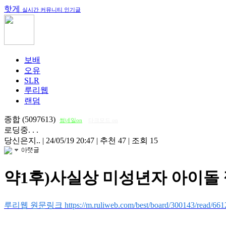
핫게
실시간 커뮤니티 인기글
보배
오유
SLR
루리웹
랜덤
종합 (5097613)
썸네일on
다크모드 on
로딩중. . .
당신은지..
|
24/05/19 20:47
|
추천 47
|
조회 15
약1후)사실상 미성년자 아이돌 쩡
루리웹 원문링크 https://m.ruliweb.com/best/board/300143/read/661