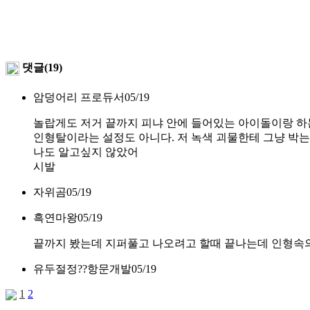
댓글(19)
암덩어리 프로듀서
05/19
놀랍게도 저거 끝까지 피냐 안에 들어있는 아이돌이랑 하는
인형탈이라는 설정도 아니다. 저 녹색 괴물한테 그냥 박는
나도 알고싶지 않았어
시발
자위곰
05/19
흑연마왕
05/19
끝까지 봤는데 지퍼풀고 나오려고 할때 끝나는데 인형속
유두절정??항문개발
05/19
1
2