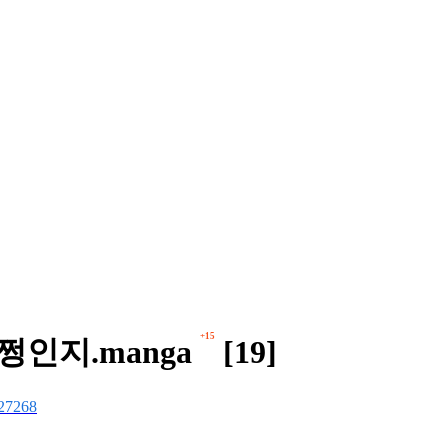
+15
인지.manga
[19]
27268