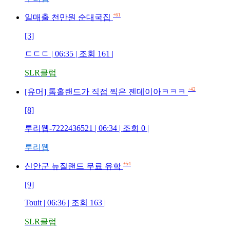
+61
일매출 천만원 순대국집
[3]
ㄷㄷㄷ | 06:35 | 조회 161 |
SLR클럽
+42
[유머] 톰홀랜드가 직접 찍은 젠데이아ㅋㅋㅋ
[8]
루리웹-7222436521 | 06:34 | 조회 0 |
루리웹
+54
신안군 뉴질랜드 무료 유학
[9]
Touit | 06:36 | 조회 163 |
SLR클럽