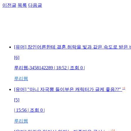
이전글
목록
다음글
[유머] 장인어른한테 결혼 허락을 빛과 같은 속도로 받은
[6]
루리웹-3458142289 | 18:52 | 조회 0 |
루리웹
+4
[유머] "아니 자국뽕 들이부은 캐릭터가 글케 좋음??"
[5]
| 15:56 | 조회 0 |
루리웹
+14