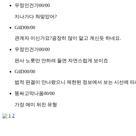
우정인건가
00/00
지나가다 쳐맞았어?
GilD
00/00
관계자 이신가요?굉장히 많이 알고 계신듯 하네요.
우정인건가
00/00
판사 노릇만 안하려 들면 자연스럽게 보이죠
GilD
00/00
법적 판결이 안나왔으니 제한된 정보에서 보는 시선에 따라
똥싸고막나옴
00/00
가장 애미 뒤진 유형
1
2