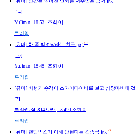
[유머] 인간은 읽어선 안되는 저주받은 금서.jpg
[14]
YuJimin | 18:52 | 조회 0 |
루리웹
+18
[유머] 차 좀 빌려달라는 친구.jpg
[16]
YuJimin | 18:48 | 조회 0 |
루리웹
[유머] 비행기 승객이 스카이다이버를 보고 심장마비에 
[7]
루리웹-3458142289 | 18:49 | 조회 0 |
루리웹
+9
[유머] 랜덤박스가 이해 안된다는 김종국.jpg