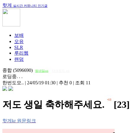
핫게
실시간 커뮤니티 인기글
보배
오유
SLR
루리웹
랜덤
종합 (5096690)
썸네일on
다크모드 on
로딩중. . .
한번도모..
|
24/05/19 01:30
|
추천 0
|
조회 11
+13
저도 생일 축하해주세요.
[23]
핫게kr 원문링크