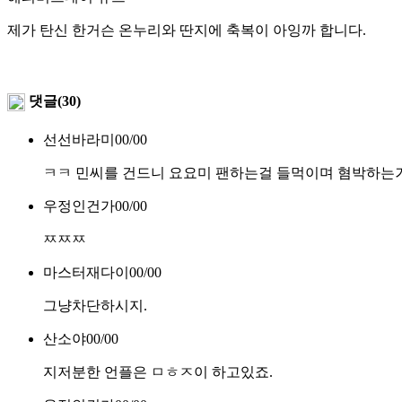
제가 탄신 한거슨 온누리와 딴지에 축복이 아잉까 합니다.
댓글(30)
선선바라미
00/00
ㅋㅋ 민씨를 건드니 요요미 팬하는걸 들먹이며 혐박하는거
우정인건가
00/00
ㅉㅉㅉ
마스터재다이
00/00
그냥차단하시지.
산소야
00/00
지저분한 언플은 ㅁㅎㅈ이 하고있죠.