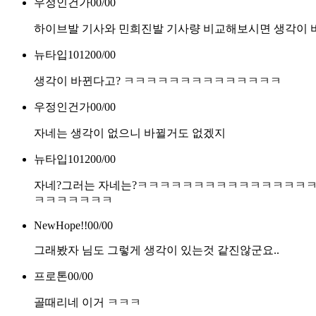
우정인건가
00/00
하이브발 기사와 민희진발 기사량 비교해보시면 생각이
뉴타입1012
00/00
생각이 바뀐다고? ㅋㅋㅋㅋㅋㅋㅋㅋㅋㅋㅋㅋㅋㅋ
우정인건가
00/00
자네는 생각이 없으니 바뀔거도 없겠지
뉴타입1012
00/00
자네?그러는 자네는?ㅋㅋㅋㅋㅋㅋㅋㅋㅋㅋㅋㅋㅋㅋㅋ
ㅋㅋㅋㅋㅋㅋㅋ
NewHope!!
00/00
그래봤자 님도 그렇게 생각이 있는것 같진않군요..
프로톤
00/00
골때리네 이거 ㅋㅋㅋ