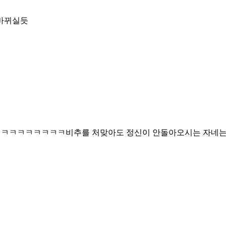
 바뀌실듯
ㅋㅋㅋㅋㅋㅋㅋㅋㅋ비추를 처맞아도 정신이 안돌아오시는 자네